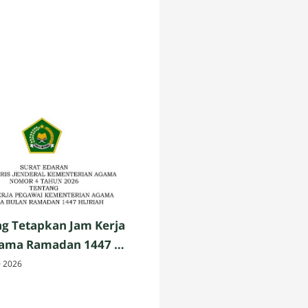
g Tetapkan Jam Kerja
lama Ramadan 1447 H,
ciannya
0 2026