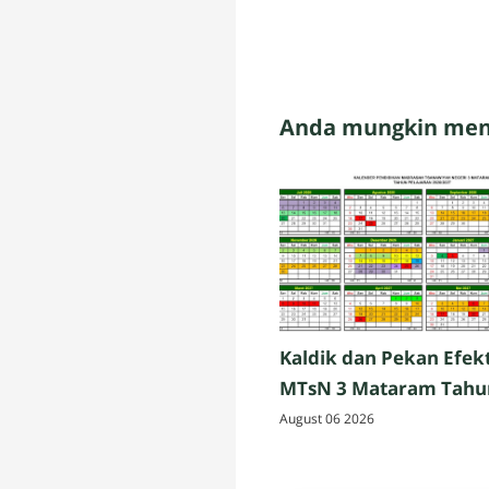
Anda mungkin meny
Kaldik dan Pekan Efekt
MTsN 3 Mataram Tahu
Pelajaran 2026/2027
August 06 2026