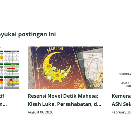
ukai postingan ini
if
Resensi Novel Detik Mahesa:
Kemena
n
Kisah Luka, Persahabatan, dan
ASN Se
Harapan
Ini Rin
August 06 2026
February 2