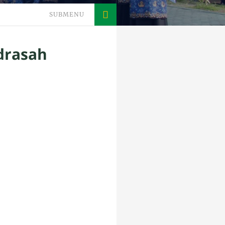
SUBMENU
drasah