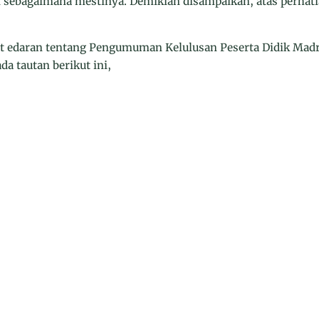
sebagaimana mestinya. Demikian disampaikan, atas perhati
rat edaran tentang Pengumuman Kelulusan Peserta Didik Mad
da tautan berikut ini,