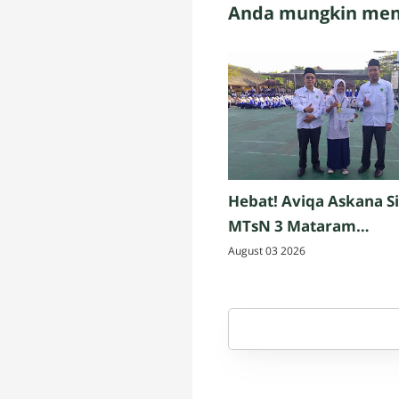
Anda mungkin meny
Hebat! Aviqa Askana S
MTsN 3 Mataram
Persembahkan Emas C
August 03 2026
Pencak Silat