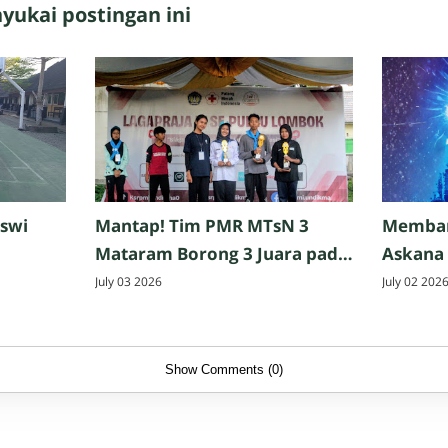
ukai postingan ini
iswi
Mantap! Tim PMR MTsN 3
Memban
Mataram Borong 3 Juara pada
Askana
abor
Kejuaraan PMR Laga Praja IV
Nama M
July 03 2026
July 02 202
2026 Se-Pulau Lombok
Ajang P
Show Comments (0)