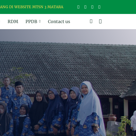
WEBSITE MTSN 3 MATARAM, MADRASAH USWAH (UNGGUL, SANTUN, BE
RDM
PPDB
Contact us