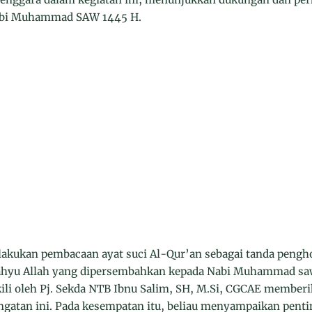
Nabi Muhammad SAW 1445 H.
ilakukan pembacaan ayat suci Al-Qur’an sebagai tanda peng
hyu Allah yang dipersembahkan kepada Nabi Muhammad saw. 
li oleh Pj. Sekda NTB Ibnu Salim, SH, M.Si, CGCAE member
ngatan ini. Pada kesempatan itu, beliau menyampaikan pent