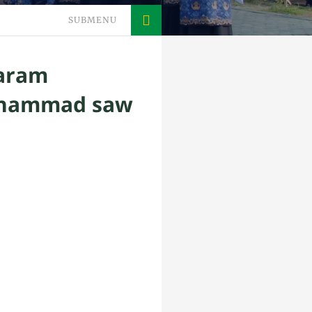
SUBMENU
taram
Muhammad saw