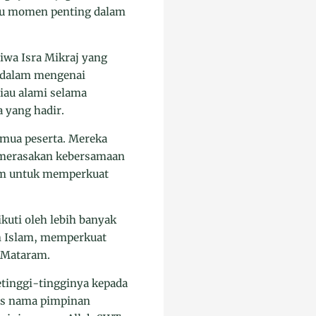
atu momen penting dalam
iwa Isra Mikraj yang
ndalam mengenai
iau alami selama
a yang hadir.
emua peserta. Mereka
a merasakan kebersamaan
um untuk memperkuat
ikuti oleh lebih banyak
an Islam, memperkuat
 Mataram.
tinggi-tingginya kepada
tas nama pimpinan