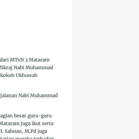
 dari MTsN 3 Mataram
a Mikraj Nabi Muhammad
erkokoh Ukhuwah
erjalanan Nabi Muhammad
bagian besar guru-guru
ataram juga ikut serta
 H. Sahnan, M.Pd juga
rhatian mereka terhadap