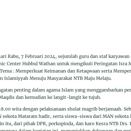
i Rabu, 7 Februari 2024, sejumlah guru dan staf karyawan
amic Center Hubbul Wathan untuk mengikuti Peringatan Isr
 Tema : Memperkuat Keimanan dan Ketaqwaan serta Memp
an Islamiyyah Menuju Masyarakat NTB Maju Melaju.
ingatan penting dalam agama Islam yang menggambarkan p
Maqdis dan kemudian ke langit-langit ke tujuh.
 18.00 wita dengan pelaksanaan sholat magrib berjamaah. Se
sekota Mataram hadir, serta siswa-siswa dari MAN sekota M
ain itu, dari pihak DPR, porkopinda, dan karo Kesra NTB Drs.
elenggara dalam kegiatan ini, menunjukkan dukungan dan pe