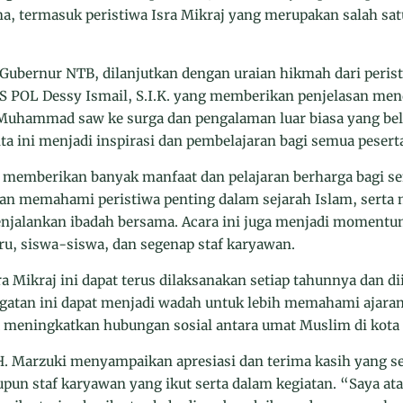
a, termasuk peristiwa Isra Mikraj yang merupakan salah s
 Gubernur NTB, dilanjutkan dengan uraian hikmah dari perist
 POL Dessy Ismail, S.I.K. yang memberikan penjelasan me
i Muhammad saw ke surga dan pengalaman luar biasa yang bel
ita ini menjadi inspirasi dan pembelajaran bagi semua pesert
ni memberikan banyak manfaat dan pelajaran berharga bagi s
dan memahami peristiwa penting dalam sejarah Islam, sert
njalankan ibadah bersama. Acara ini juga menjadi moment
u, siswa-siswa, dan segenap staf karyawan.
a Mikraj ini dapat terus dilaksanakan setiap tahunnya dan di
ingatan ini dapat menjadi wadah untuk lebih memahami ajar
 meningkatkan hubungan sosial antara umat Muslim di kota
 Marzuki menyampaikan apresiasi dan terima kasih yang se
pun staf karyawan yang ikut serta dalam kegiatan. “Saya a