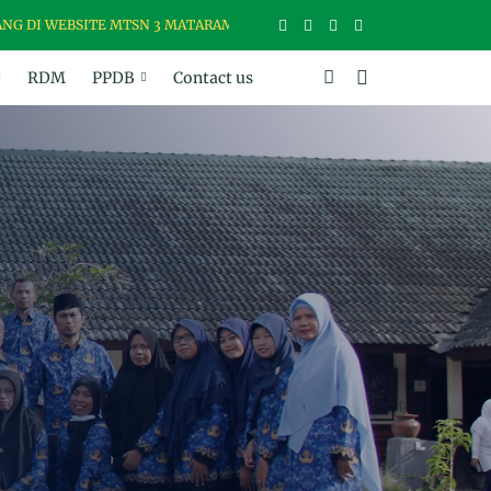
I WEBSITE MTSN 3 MATARAM, MADRASAH USWAH (UNGGUL, SANTUN, 
RDM
PPDB
Contact us