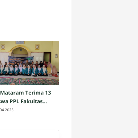
 Mataram Terima 13
wa PPL Fakultas
h dan Keguruan UIN
04 2025
am