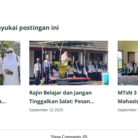
ukai postingan ini
Rajin Belajar dan Jangan
MTsN 3
a
Tinggalkan Salat: Pesan
Mahasis
Perpisahan Hazmi Hakim,
Tarbiya
September 22 2025
September 
ak,
M.Pd. di MTsN 3 Mataram
Matar
Show Comments (0)