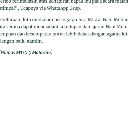
ibu terimakasih atas kehadiran bapak ibu pada acara mala
etimpal”, Ucapnya via WhatsApp Grup.
embiraan, kita menjalani peringatan Isra Mikraj Nabi Mu
kita semua dapat meneladani kehidupan dan ajaran Nabi Mu
ampuan dan kesempatan untuk lebih dekat dengan agama kit
engan baik. Aamiin.
T (Humas MTsN 3 Mataram)