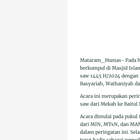
Mataram_Humas- Pada har
berkumpul di Masjid Isl
saw 1445 H/2024 dengan
Basyariah, Wathaniyah d
Acara ini merupakan per
saw dari Mekah ke Baitul 
Acara dimulai pada pukul
dari MIN, MTsN, dan MAN 
dalam peringatan ini. Sel
turut hadir sebagai peny