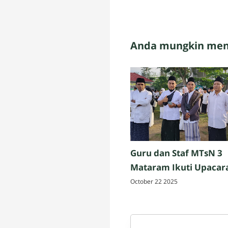
Anda mungkin meny
Guru dan Staf MTsN 3
Mataram Ikuti Upacar
Peringatan Hari Santri
October 22 2025
Nasional 2025 di Penuj
Lombok Tengah