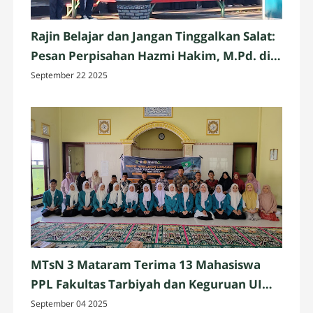
Rajin Belajar dan Jangan Tinggalkan Salat:
Pesan Perpisahan Hazmi Hakim, M.Pd. di
MTsN 3 Mataram
September 22 2025
MTsN 3 Mataram Terima 13 Mahasiswa
PPL Fakultas Tarbiyah dan Keguruan UIN
Mataram
September 04 2025