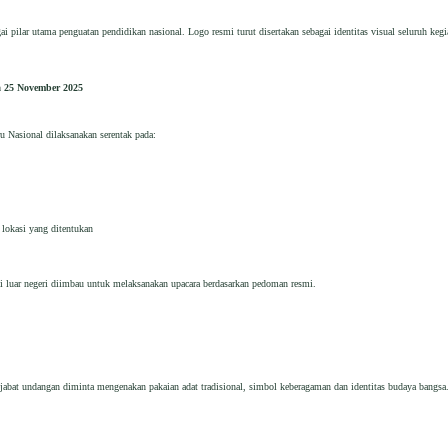
 pilar utama penguatan pendidikan nasional. Logo resmi turut disertakan sebagai identitas visual seluruh keg
 25 November 2025
u Nasional dilaksanakan serentak pada:
 lokasi yang ditentukan
a di luar negeri diimbau untuk melaksanakan upacara berdasarkan pedoman resmi.
ejabat undangan diminta mengenakan pakaian adat tradisional, simbol keberagaman dan identitas budaya bangsa