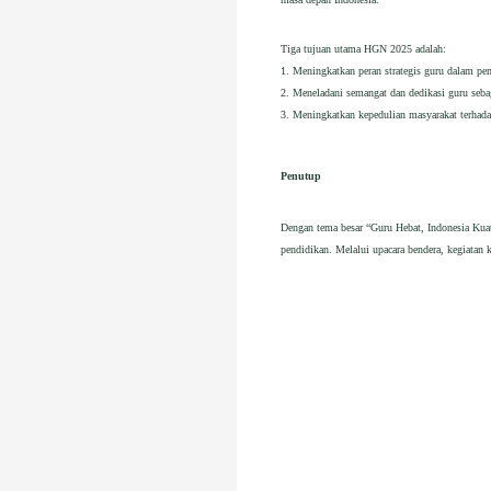
Tiga tujuan utama HGN 2025 adalah:
1. Meningkatkan peran strategis guru dalam pem
2. Meneladani semangat dan dedikasi guru sebag
3. Meningkatkan kepedulian masyarakat terhada
Penutup
Dengan tema besar “Guru Hebat, Indonesia Kua
pendidikan. Melalui upacara bendera, kegiatan 