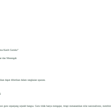
ima Kasih Guruku”
ar dan Menengah
ikan dapat diberikan dalam rangkaian upacara.
5
i guru sepanjang sejarah bangsa. Guru tidak hanya mengajar, tetapi menanamkan nilai nasionalisme, membimb