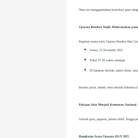
Tema ini menggambarkan kontribusi guru sebagai
Upacara Bendera Wajib Dilaksanakan pada
Kegiatan utama yaitu Upacara Bendera Hari Gur
Selasa, 25 November 2025
Pukul 07.30 waktu setempat
Di halaman sekolah, kantor dinas, atau
Instansi pusat, daerah, serta sekolah Indonesi
Pakaian Adat Menjadi Ketentuan Nasional
Seluruh guru, pegawai, peserta didik, hingga p
Rangkaian Acara Upacara HGN 2025