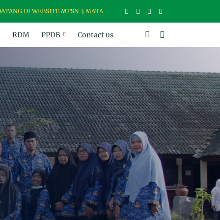
I WEBSITE MTSN 3 MATARAM, MADRASAH USWAH (UNGGUL, SANTUN, 
RDM
PPDB
Contact us