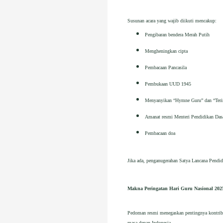
Susunan acara yang wajib diikuti mencakup:
Pengibaran bendera Merah Putih
Mengheningkan cipta
Pembacaan Pancasila
Pembukaan UUD 1945
Menyanyikan “Hymne Guru” dan “Ter
Amanat resmi Menteri Pendidikan Das
Pembacaan doa
Jika ada, penganugerahan Satya Lancana Pendid
Makna Peringatan Hari Guru Nasional 202
Pedoman resmi menegaskan pentingnya kontribus
masa depan Indonesia.