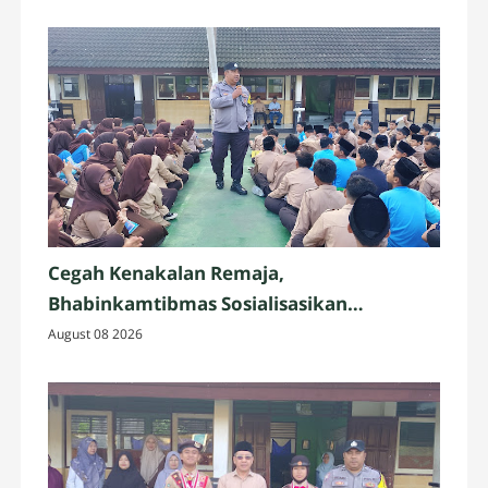
Cegah Kenakalan Remaja,
Bhabinkamtibmas Sosialisasikan
Kamtibmas kepada Siswa MTsN 3
August 08 2026
Mataram