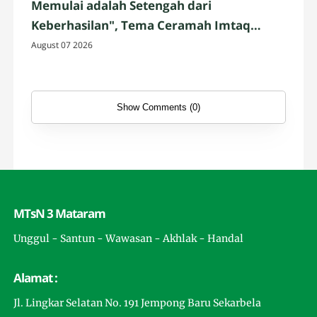
Memulai adalah Setengah dari
Keberhasilan", Tema Ceramah Imtaq
Jumat oleh Siswa Kelas IX.3
August 07 2026
Show Comments (0)
MTsN 3 Mataram
Unggul - Santun - Wawasan - Akhlak - Handal
Alamat :
Jl. Lingkar Selatan No. 191 Jempong Baru Sekarbela