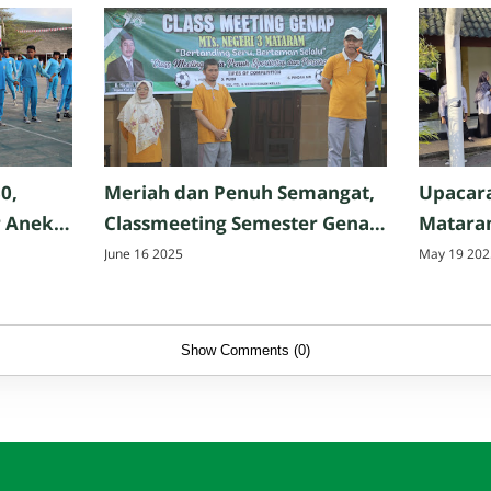
0,
Meriah dan Penuh Semangat,
Upacara
r Aneka
Classmeeting Semester Genap
Matara
MTsN 3 Mataram Resmi
Makna d
June 16 2025
May 19 202
Dibuka, Usung Tema
S.Pd
"Bertanding Seru, Berteman
Selalu"
Show Comments (0)