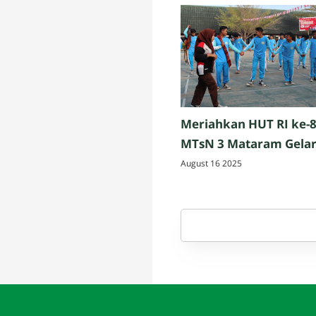
Meriahkan HUT RI ke-8
MTsN 3 Mataram Gela
Lomba 17 Agustusan
August 16 2025