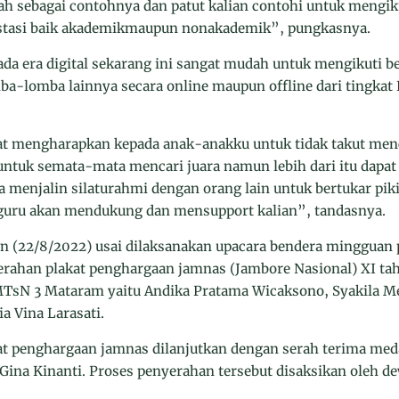
lah sebagai contohnya dan patut kalian contohi untuk mengik
estasi baik akademikmaupun nonakademik”, pungkasnya.
 era digital sekarang ini sangat mudah untuk mengikuti b
ba-lomba lainnya secara online maupun offline dari tingkat
at mengharapkan kepada anak-anakku untuk tidak takut men
 untuk semata-mata mencari juara namun lebih dari itu da
 menjalin silaturahmi dengan orang lain untuk bertukar pik
uru akan mendukung dan mensupport kalian”, tandasnya.
in (22/8/2022) usai dilaksanakan upacara bendera minggua
rahan plakat penghargaan jamnas (Jambore Nasional) XI tah
TsN 3 Mataram yaitu Andika Pratama Wicaksono, Syakila Me
a Vina Larasati.
kat penghargaan jamnas dilanjutkan dengan serah terima me
 Gina Kinanti. Proses penyerahan tersebut disaksikan oleh d