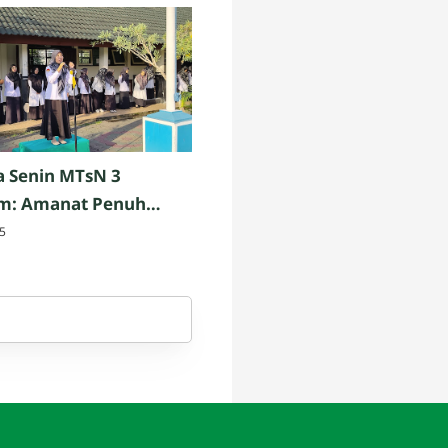
 Senin MTsN 3
m: Amanat Penuh
ari Ibu Dewi Asriati,
5