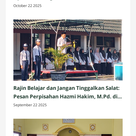
2025 di Penujak, Lombok Tengah
October 22 2025
Rajin Belajar dan Jangan Tinggalkan Salat:
Pesan Perpisahan Hazmi Hakim, M.Pd. di
MTsN 3 Mataram
September 22 2025