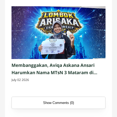
Membanggakan, Aviqa Askana Ansari
Harumkan Nama MTsN 3 Mataram di
Ajang Pencak Silat Nasional
July 02 2026
Show Comments (0)