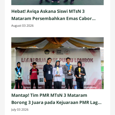
Hebat! Aviqa Askana Siswi MTsN 3
Mataram Persembahkan Emas Cabor
Pencak Silat
August 03 2026
Mantap! Tim PMR MTsN 3 Mataram
Borong 3 Juara pada Kejuaraan PMR Laga
Praja IV 2026 Se-Pulau Lombok
July 03 2026