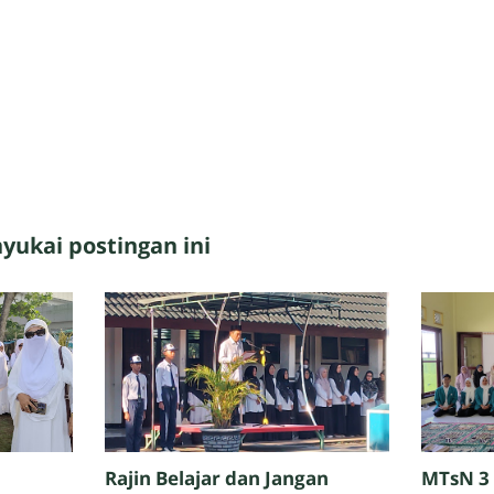
ukai postingan ini
Rajin Belajar dan Jangan
MTsN 3