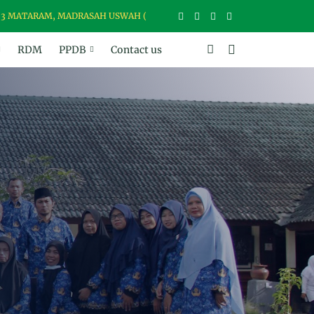
TARAM, MADRASAH USWAH (UNGGUL, SANTUN, BER-WAWASAN, BER-AK
RDM
PPDB
Contact us