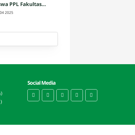
wa PPL Fakultas
h dan Keguruan UIN
04 2025
am
Social Media
n)
)