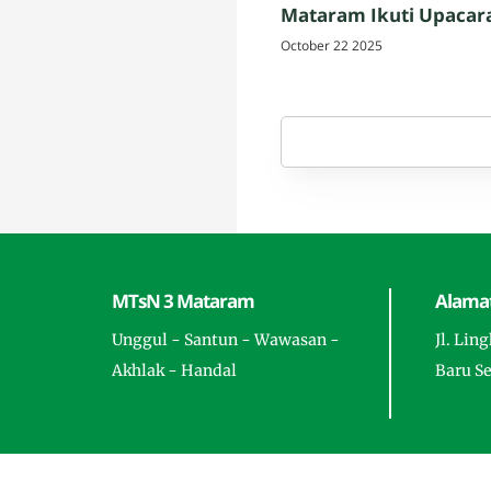
Mataram Ikuti Upacar
Peringatan Hari Santri
October 22 2025
Nasional 2025 di Penuj
Lombok Tengah
MTsN 3 Mataram
Alamat
Unggul - Santun - Wawasan -
Jl. Lin
Akhlak - Handal
Baru S