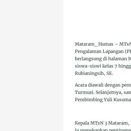
Mataram_Humas – MTsN 3
Pengalaman Lapangan (PPL
berlangsung di halaman M
siswa-siswi kelas 7 hingg
Rubianingsih, SE.
Acara diawali dengan pemb
Turmuzi. Selanjutnya, sa
Pembimbing Yuli Kusuma 
Kepala MTsN 3 Mataram, 
Ia menekankan pentingnya