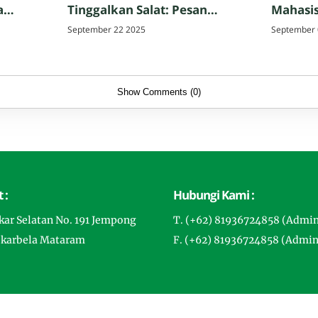
a
Tinggalkan Salat: Pesan
Mahasis
Perpisahan Hazmi Hakim,
Tarbiya
September 22 2025
September 
ak,
M.Pd. di MTsN 3 Mataram
Matar
Show Comments (0)
 :
Hubungi Kami :
gkar Selatan No. 191 Jempong
T. (+62) 81936724858 (Admi
ekarbela Mataram
F. (+62) 81936724858 (Admin