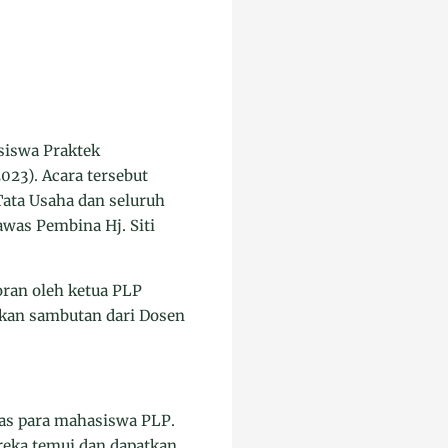
iswa Praktek
23). Acara tersebut
Tata Usaha dan seluruh
awas Pembina Hj. Siti
oran oleh ketua PLP
tkan sambutan dari Dosen
as para mahasiswa PLP.
reka temui dan dapatkan