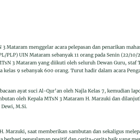
 Mataram menggelar acara pelepasan dan penarikan mahas
/PLP) UIN Mataram sebanyak 11 orang pada Senin (22/10/20
TsN 3 Mataram yang diikuti oleh seluruh Dewan Guru, staf 
a kelas 9 sebanyak 600 orang. Turut hadir dalam acara Peng
acaan ayat suci Al-Qur’an oleh Najla Kelas 7, kemudian lap
mbutan oleh Kepala MTsN 3 Mataram H. Marzuki dan dilanju
Dewi, M.Si.
H. Marzuki, saat memberikan sambutan dan sekaligus melep
 berbagi pengalaman positif dan cerita-cerita baik yang me