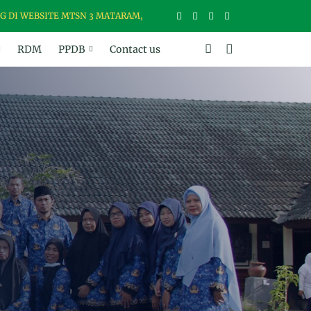
BSITE MTSN 3 MATARAM, MADRASAH USWAH (UNGGUL, SANTUN, BER-
RDM
PPDB
Contact us