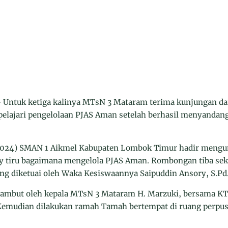
tuk ketiga kalinya MTsN 3 Mataram terima kunjungan dar
lajari pengelolaan PJAS Aman setelah berhasil menyandang 
/1/2024) SMAN 1 Aikmel Kabupaten Lombok Timur hadir meng
dy tiru bagaimana mengelola PJAS Aman. Rombongan tiba seki
ng diketuai oleh Waka Kesiswaannya Saipuddin Ansory, S.Pd
ambut oleh kepala MTsN 3 Mataram H. Marzuki, bersama K
Kemudian dilakukan ramah Tamah bertempat di ruang perpus