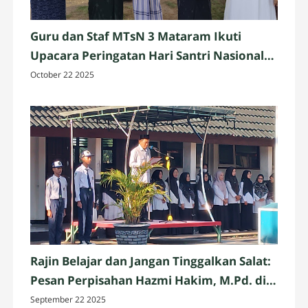
Guru dan Staf MTsN 3 Mataram Ikuti
Upacara Peringatan Hari Santri Nasional
2025 di Penujak, Lombok Tengah
October 22 2025
Rajin Belajar dan Jangan Tinggalkan Salat:
Pesan Perpisahan Hazmi Hakim, M.Pd. di
MTsN 3 Mataram
September 22 2025