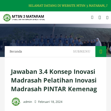
SELAMAT DATANG DI WEBSITE MTSN 3 MATARAM, MADRA
Beranda
SUBMENU
Jawaban 3.4 Konsep Inovasi
Madrasah Pelatihan Inovasi
Madrasah PINTAR Kemenag
admin
Februari 18, 2024