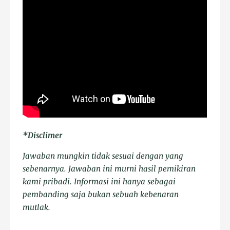
*Disclimer
Jawaban mungkin tidak sesuai dengan yang
sebenarnya. Jawaban ini murni hasil pemikiran
kami pribadi. Informasi ini hanya sebagai
pembanding saja bukan sebuah kebenaran
mutlak.