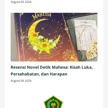
August 06 2026
Resensi Novel Detik Mahesa: Kisah Luka,
Persahabatan, dan Harapan
August 06 2026