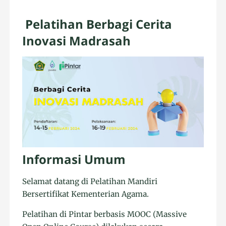
Pelatihan Berbagi Cerita
Inovasi Madrasah
Informasi Umum
Selamat datang di Pelatihan Mandiri
Bersertifikat Kementerian Agama.
Pelatihan di Pintar berbasis MOOC (Massive