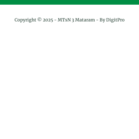
Copyright © 2025 -
MTsN 3 Mataram
- By DigitPro