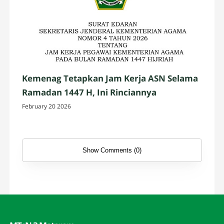
Kemenag Tetapkan Jam Kerja ASN Selama
Ramadan 1447 H, Ini Rinciannya
February 20 2026
Show Comments (0)