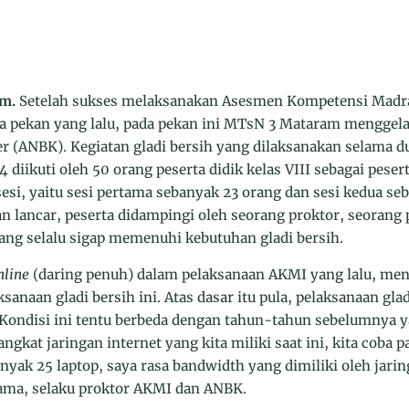
am.
Setelah sukses melaksanakan Asesmen Kompetensi Madr
a pekan yang lalu, pada pekan ini MTsN 3 Mataram menggela
 (ANBK). Kegiatan gladi bersih yang dilaksanakan selama dua
diikuti oleh 50 orang peserta didik kelas VIII sebagai peser
sesi, yaitu sesi pertama sebanyak 23 orang dan sesi kedua s
an lancar, peserta didampingi oleh seorang proktor, seoran
 yang selalu sigap memenuhi kebutuhan gladi bersih.
nline
(daring penuh) dalam pelaksanaan AKMI yang lalu, me
sanaan gladi bersih ini. Atas dasar itu pula, pelaksanaan gla
Kondisi ini tentu berbeda dengan tahun-tahun sebelumnya
gkat jaringan internet yang kita miliki saat ini, kita coba pa
nyak 25 laptop, saya rasa bandwidth yang dimiliki oleh jarin
ama, selaku proktor AKMI dan ANBK.