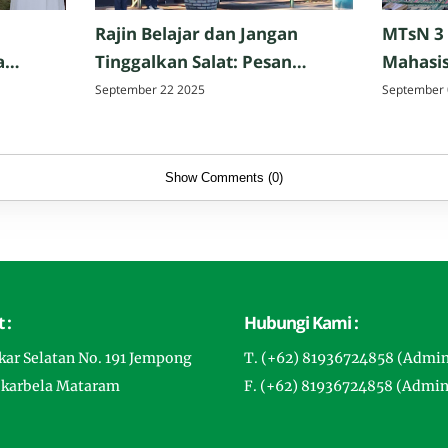
Rajin Belajar dan Jangan
MTsN 3
a
Tinggalkan Salat: Pesan
Mahasis
Perpisahan Hazmi Hakim,
Tarbiya
September 22 2025
September 
ak,
M.Pd. di MTsN 3 Mataram
Matar
Show Comments (0)
 :
Hubungi Kami :
gkar Selatan No. 191 Jempong
T. (+62) 81936724858 (Admi
ekarbela Mataram
F. (+62) 81936724858 (Admin