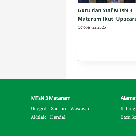
Guru dan Staf MTsN 3
Mataram Ikuti Upacar
Peringatan Hari Santri
October 22 2025
Nasional 2025 di Penuj
Lombok Tengah
MTsN 3 Mataram
Alamat
Unggul - Santun - Wawasan -
Jl. Lin
Akhlak - Handal
Baru S