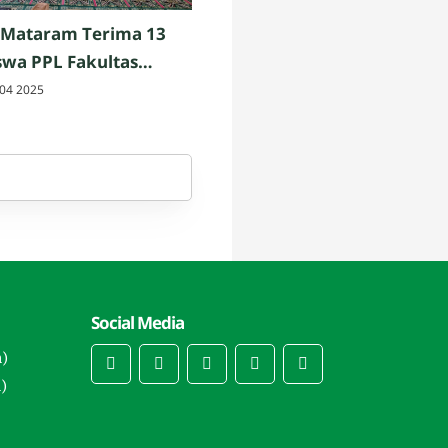
 Mataram Terima 13
wa PPL Fakultas
h dan Keguruan UIN
04 2025
am
Social Media
n)
)