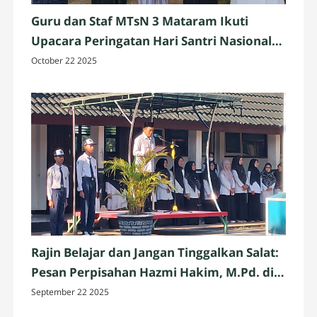
Guru dan Staf MTsN 3 Mataram Ikuti
Upacara Peringatan Hari Santri Nasional
2025 di Penujak, Lombok Tengah
October 22 2025
Rajin Belajar dan Jangan Tinggalkan Salat:
Pesan Perpisahan Hazmi Hakim, M.Pd. di
MTsN 3 Mataram
September 22 2025