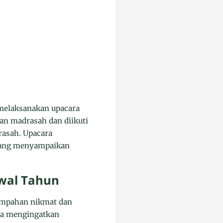
melaksanakan upacara
gan madrasah dan diikuti
rasah. Upacara
 yang menyampaikan
Awal Tahun
impahan nikmat dan
ga mengingatkan