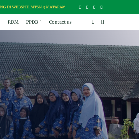
EBSITE MTSN 3 MATARAM, MADRASAH USWAH (UNGGUL, SANTUN, BER
RDM
PPDB
Contact us