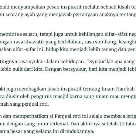
uki menyampaikan pesan inspiratif melalui sebuah kisah t
an seorang ayah yang menjawab pertanyaan anaknya tentang
minta sesuatu, tetapi juga untuk kehilangan sifat-sifat nega
langan rasa khawatir yang berlebihan, rasa sombong, keangku
kan sifat-sifat ini, hidup kita menjadi lebih tenang dan pen
ingnya rasa syukur dalam kehidupan. “Syukurilah apa yang ki
ebih sulit dari kita. Dengan bersyukur, hati kita menjadi leb
uki juga membagikan kisah inspiratif tentang Imam Hambal
gara diusir oleh pengurus masjid karna sang Imam mau meng
mah sang penjual roti.
an memperhatikan si Penjual roti ini selalu membaca istig
mu dengan sang imim terkenal. Dan akhirnya setelah 30 tahu
ma besar yang selama ini dirindukannya.