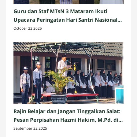
Guru dan Staf MTsN 3 Mataram Ikuti
Upacara Peringatan Hari Santri Nasional
2025 di Penujak, Lombok Tengah
October 22 2025
Rajin Belajar dan Jangan Tinggalkan Salat:
Pesan Perpisahan Hazmi Hakim, M.Pd. di
MTsN 3 Mataram
September 22 2025