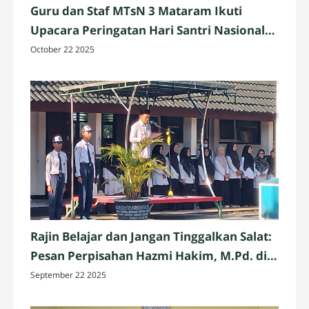
Guru dan Staf MTsN 3 Mataram Ikuti
Upacara Peringatan Hari Santri Nasional
2025 di Penujak, Lombok Tengah
October 22 2025
Rajin Belajar dan Jangan Tinggalkan Salat:
Pesan Perpisahan Hazmi Hakim, M.Pd. di
MTsN 3 Mataram
September 22 2025