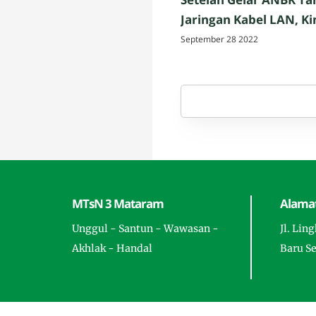
Jaringan Kabel LAN, Ki
Pelaksanaan AKMI Suk
September 28 2022
Digelar oleh MTsN 3 
MTsN 3 Mataram
Alamat
Unggul - Santun - Wawasan -
Jl. Lin
Akhlak - Handal
Baru S