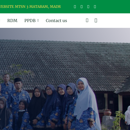
E MTSN 3 MATARAM, MADRASAH USWAH (UNGGUL, SANTUN, BER-WAWA
RDM
PPDB
Contact us