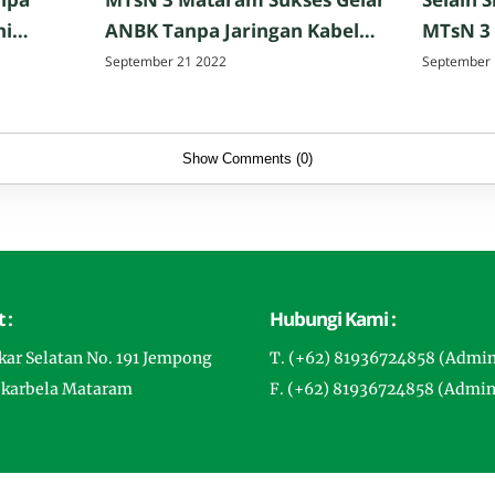
ni
ANBK Tanpa Jaringan Kabel
MTsN 3
ses
LAN
Mengiku
September 21 2022
September 
Mataram
Show Comments (0)
 :
Hubungi Kami :
gkar Selatan No. 191 Jempong
T. (+62) 81936724858 (Admi
ekarbela Mataram
F. (+62) 81936724858 (Admin