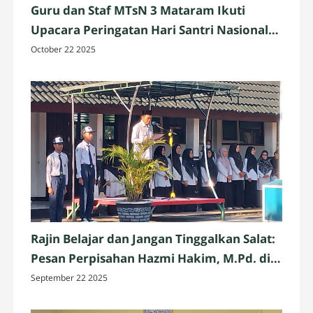
Guru dan Staf MTsN 3 Mataram Ikuti
Upacara Peringatan Hari Santri Nasional
2025 di Penujak, Lombok Tengah
October 22 2025
Rajin Belajar dan Jangan Tinggalkan Salat:
Pesan Perpisahan Hazmi Hakim, M.Pd. di
MTsN 3 Mataram
September 22 2025