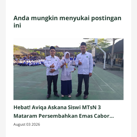
Anda mungkin menyukai postingan
ini
Hebat! Aviqa Askana Siswi MTsN 3
Mataram Persembahkan Emas Cabor
Pencak Silat
August 03 2026