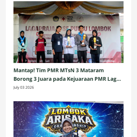
Mantap! Tim PMR MTsN 3 Mataram
Borong 3 Juara pada Kejuaraan PMR Laga
Praja IV 2026 Se-Pulau Lombok
July 03 2026