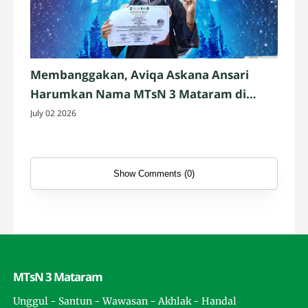
Membanggakan, Aviqa Askana Ansari
Harumkan Nama MTsN 3 Mataram di
Ajang Pencak Silat Nasional
July 02 2026
Show Comments (0)
MTsN 3 Mataram
Unggul - Santun - Wawasan - Akhlak - Handal