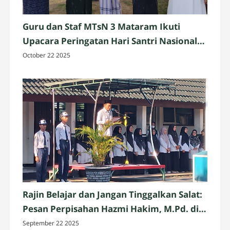
Guru dan Staf MTsN 3 Mataram Ikuti
Upacara Peringatan Hari Santri Nasional
2025 di Penujak, Lombok Tengah
October 22 2025
Rajin Belajar dan Jangan Tinggalkan Salat:
Pesan Perpisahan Hazmi Hakim, M.Pd. di
MTsN 3 Mataram
September 22 2025