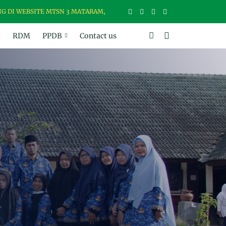
SITE MTSN 3 MATARAM, MADRASAH USWAH (UNGGUL, SANTUN, BER-W
RDM
PPDB
Contact us