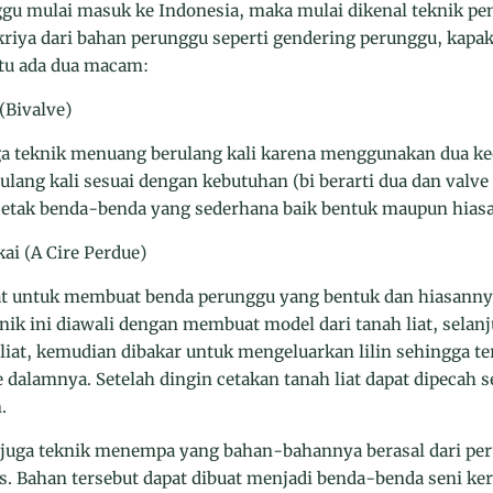
gu mulai masuk ke Indonesia, maka mulai dikenal teknik pe
riya dari bahan perunggu seperti gendering perunggu, kapak,
itu ada dua macam:
(Bivalve)
uga teknik menuang berulang kali karena menggunakan dua kee
ulang kali sesuai dengan kebutuhan (bi berarti dua dan valve
cetak benda-benda yang sederhana baik bentuk maupun hias
kai (A Cire Perdue)
uat untuk membuat benda perunggu yang bentuk dan hiasannya 
k ini diawali dengan membuat model dari tanah liat, selanjutn
 liat, kemudian dibakar untuk mengeluarkan lilin sehingga te
 dalamnya. Setelah dingin cetakan tanah liat dapat dipecah 
.
 juga teknik menempa yang bahan-bahannya berasal dari pe
. Bahan tersebut dapat dibuat menjadi benda-benda seni kera