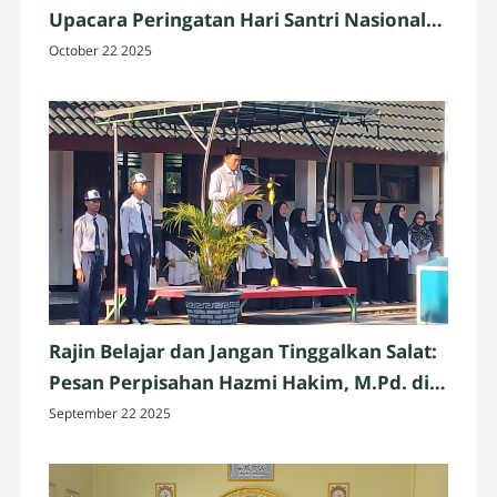
Upacara Peringatan Hari Santri Nasional
2025 di Penujak, Lombok Tengah
October 22 2025
Rajin Belajar dan Jangan Tinggalkan Salat:
Pesan Perpisahan Hazmi Hakim, M.Pd. di
MTsN 3 Mataram
September 22 2025