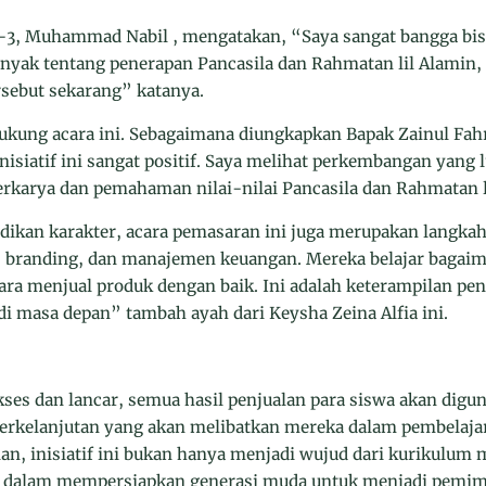
II-3, Muhammad Nabil , mengatakan, “Saya sangat bangga bis
banyak tentang penerapan Pancasila dan Rahmatan lil Alamin,
rsebut sekarang” katanya.
ukung acara ini. Sebagaimana diungkapkan Bapak Zainul Fahr
isiatif ini sangat positif. Saya melihat perkembangan yang l
erkarya dan pemahaman nilai-nilai Pancasila dan Rahmatan l
ikan karakter, acara pemasaran ini juga merupakan langkah
, branding, dan manajemen keuangan. Mereka belajar baga
ara menjual produk dengan baik. Ini adalah keterampilan pe
i masa depan” tambah ayah dari Keysha Zeina Alfia ini.
kses dan lancar, semua hasil penjualan para siswa akan di
erkelanjutan yang akan melibatkan mereka dalam pembelajar
, inisiatif ini bukan hanya menjadi wujud dari kurikulum m
 dalam mempersiapkan generasi muda untuk menjadi pemim