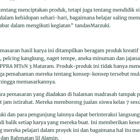
tentang menciptakan produk, tetapi juga tentang mendidik s
i dalam kehidupan sehari-hari, bagaimana belajar saling me
abar dalam mengikuti kegiatan” tandasMarzuki.
masaran hasil karya ini ditampilkan beragam produk kreatif y
ar, pelcing kangkung, naget tempe, aneka minuman dan jajan
5 PPRA MTsN 3 Mataram. Produk-produk ini tidak hanya me
 juga pemahaman mereka tentang konsep-konsep tersebut mula
 hingga memasarkannya.
ara pemasaran yang diadakan di halaman madrasah tampak p
t jam istirahat. Mereka memborong jualan siswa kelas 7 ses
ki dan para pengunjung lainnya dapat berinteraksi langsun
i balik setiap karya yang mereka buat. Ini memberikan kes
ng mereka pelajari dalam proyek ini dan bagaimana hal it
 dan Rahmatan lil Alamin.