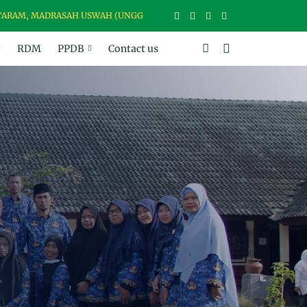
MADRASAH USWAH (UNGGUL, SANTUN, BER-WAWASAN, BER-AKHLAK DA
RDM
PPDB
Contact us