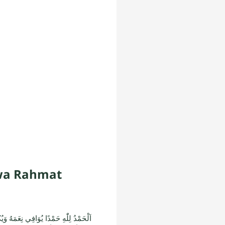
awa Rahmat
اَلْحَمْدُ لِلّٰهِ حَمْدًا يُوَافِي نِعَمَهُ وَ