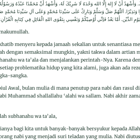
وَأَشْهَدُ أَنْ لَا إِلهَ إِلَّا الله وَحْدَهُ لَا شَرِيْكَ لَهُ، وَأَشْهَدُ أَنَّ مُحَمَّدًا عَبْدُهُ وَرَسُوْلُهُ و
ًا وَنَذِيْرًا. اَللّٰهُمَّ صَلِّ وَسَلِّمْ وَبَارِكْ عَلَى سَيِّدِنَا مُحَمَّدٍ وَعَلَى آلِ سَيِّدِنَا مُحَمَّدٍ صَل
َوْمِ الدِّيْن. أَمَّا بَعْدُ فَإنِّي أُوْصِيْكُمْ وَنَفْسِي بِتَقْوَى اللهِ الْقَائِلِ فِي كِتَابِهِ الْقُرْآنِ: و
imakumullah.
, khatib menyeru kepada jamaah sekalian untuk senantiasa 
lah dengan semaksimal mungkin, yakni takwa dalam artian m
bhanahu wa ta’ala dan menjalankan perintah-Nya. Karena den
di setiap problematika hidup yang kita alami, juga akan ada r
ngka-sangka.
iul Awal, bulan mulia di mana penutup para nabi dan rasul dil
abi Muhammad shallallahu ‘alahi wa sallam. Nabi akhir zaman
lah subhanahu wa ta’ala,
gianya bagi kita untuk banyak-banyak bersyukur kepada Alla
rang nabi yang menjadi suri teladan yang mulia. Nabi diutus