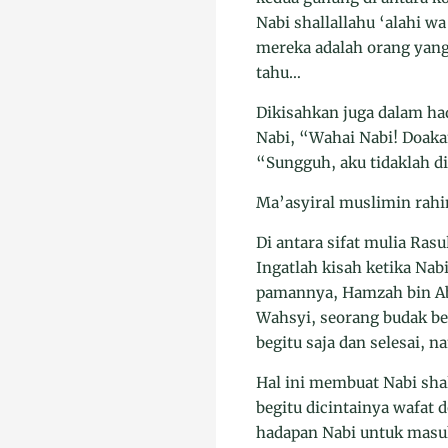
Nabi shallallahu ‘alahi w
mereka adalah orang yan
tahu…
Dikisahkan juga dalam had
Nabi, “Wahai Nabi! Doaka
“Sungguh, aku tidaklah di
Ma’asyiral muslimin rah
Di antara sifat mulia Rasu
Ingatlah kisah ketika Nab
pamannya, Hamzah bin Abd
Wahsyi, seorang budak b
begitu saja dan selesai, 
Hal ini membuat Nabi shal
begitu dicintainya wafat 
hadapan Nabi untuk masuk