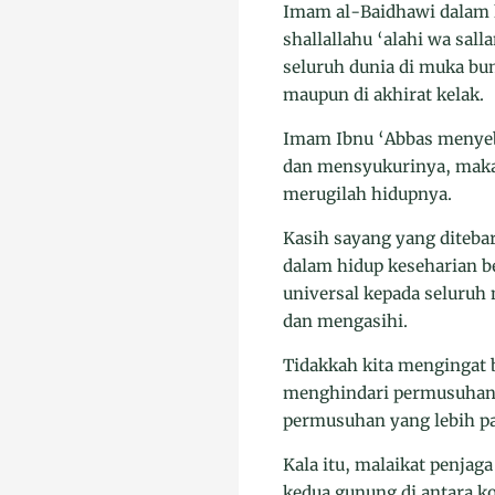
Imam al-Baidhawi dalam 
shallallahu ‘alahi wa sal
seluruh dunia di muka bu
maupun di akhirat kelak.
Imam Ibnu ‘Abbas menyebu
dan mensyukurinya, maka 
merugilah hidupnya.
Kasih sayang yang ditebar
dalam hidup keseharian b
universal kepada seluruh
dan mengasihi.
Tidakkah kita mengingat b
menghindari permusuhan 
permusuhan yang lebih pa
Kala itu, malaikat penja
kedua gunung di antara ko