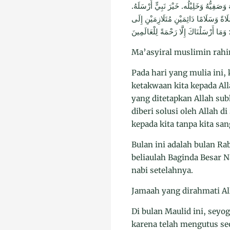
َصَفِيُّهُ وَخَلِيْلُه. خَيْرَ نَبِيٍّ أَرْسَلَهُ
َاةً وَسَلَامًا دَائِمَيْنِ مُتَلَازِمَيْنِ إِلَى
َمَا أَرْسَلْنَاكَ إِلَّا رَحْمَةً لِلْعَالَمِينَ
Ma’asyiral muslimin rah
Pada hari yang mulia ini
ketakwaan kita kepada Al
yang ditetapkan Allah su
diberi solusi oleh Allah 
kepada kita tanpa kita sa
Bulan ini adalah bulan Rab
beliaulah Baginda Besar N
nabi setelahnya.
Jamaah yang dirahmati Al
Di bulan Maulid ini, seyo
karena telah mengutus seo