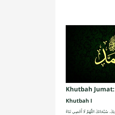
Khutbah Jumat:
Khutbah I
انِكَ. سُبْحَانَكَ اللّٰهُمَّ لَا أُحْصِي ثَنَاءً