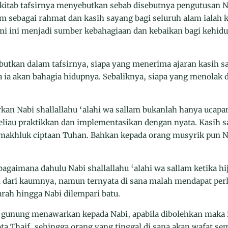
kitab tafsirnya menyebutkan sebab disebutnya pengutusa
lam sebagai rahmat dan kasih sayang bagi seluruh alam ialah 
mi ini menjadi sumber kebahagiaan dan kebaikan bagi kehid
tkan dalam tafsirnya, siapa yang menerima ajaran kasih s
ia akan bahagia hidupnya. Sebaliknya, siapa yang menolak
kan Nabi shallallahu ‘alahi wa sallam bukanlah hanya ucapan
eliau praktikkan dan implementasikan dengan nyata. Kasih s
 makhluk ciptaan Tuhan. Bahkan kepada orang musyrik pun N
agaimana dahulu Nabi shallallahu ‘alahi wa sallam ketika hi
dari kaumnya, namun ternyata di sana malah mendapat perl
rah hingga Nabi dilempari batu.
ga gunung menawarkan kepada Nabi, apabila dibolehkan mak
ta Thaif, sehingga orang yang tinggal di sana akan wafat s