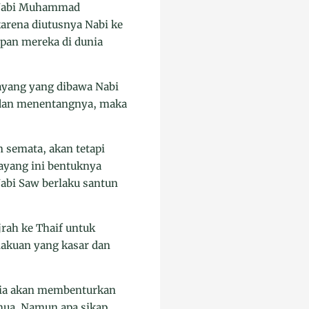
n Nabi Muhammad
karena diutusnya Nabi ke
upan mereka di dunia
ayang yang dibawa Nabi
 dan menentangnya, maka
 semata, akan tetapi
ayang ini bentuknya
abi Saw berlaku santun
jrah ke Thaif untuk
akuan yang kasar dan
a ia akan membenturkan
emua. Namun apa sikap