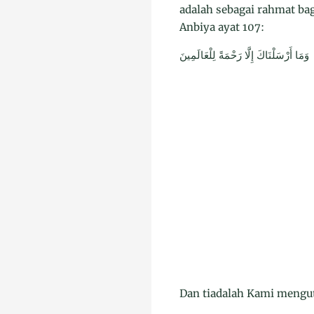
adalah sebagai rahmat ba
Anbiya ayat 107:
وَمَا أَرْسَلْنَاكَ إِلَّا رَحْمَةً لِلْعَالَمِينَ
Dan tiadalah Kami mengut