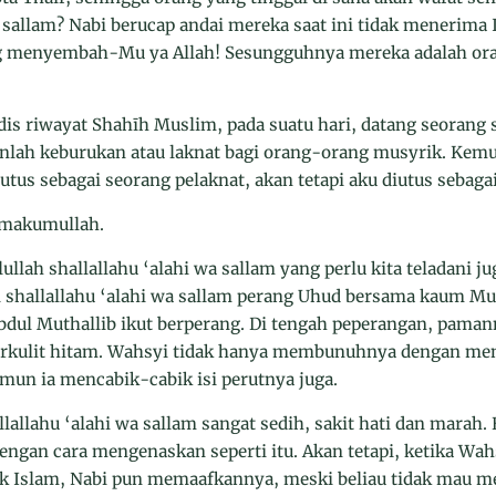
a sallam? Nabi berucap andai mereka saat ini tidak menerima
g menyembah-Mu ya Allah! Sesungguhnya mereka adalah ora
is riwayat Shahīh Muslim, pada suatu hari, datang seorang 
nlah keburukan atau laknat bagi orang-orang musyrik. Kem
utus sebagai seorang pelaknat, akan tetapi aku diutus sebaga
imakumullah.
lullah shallallahu ‘alahi wa sallam yang perlu kita teladani j
i shallallahu ‘alahi wa sallam perang Uhud bersama kaum Mus
ul Muthallib ikut berperang. Di tengah peperangan, paman
erkulit hitam. Wahsyi tidak hanya membunuhnya dengan m
namun ia mencabik-cabik isi perutnya juga.
lallahu ‘alahi wa sallam sangat sedih, sakit hati dan mara
dengan cara mengenaskan seperti itu. Akan tetapi, ketika Wah
 Islam, Nabi pun memaafkannya, meski beliau tidak mau me