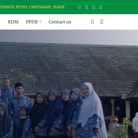
 MTSN 3 MATARAM, MADRASAH USWAH (UNGGUL, SANTUN, BER-WAWASA
RDM
PPDB
Contact us