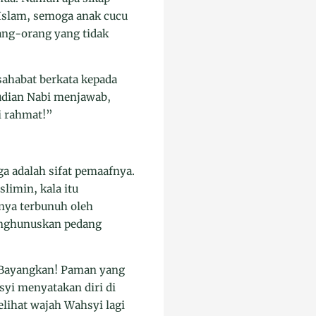
 Islam, semoga anak cucu
ng-orang yang tidak
sahabat berkata kepada
udian Nabi menjawab,
i rahmat!”
uga adalah sifat pemaafnya.
limin, kala itu
nya terbunuh oleh
enghunuskan pedang
h. Bayangkan! Paman yang
syi menyatakan diri di
lihat wajah Wahsyi lagi