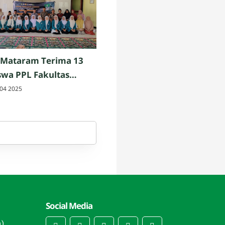
 Mataram Terima 13
wa PPL Fakultas
h dan Keguruan UIN
04 2025
am
Social Media
n)