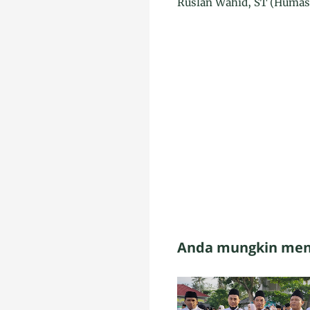
Ruslan Wahid, ST (Humas
Anda mungkin meny