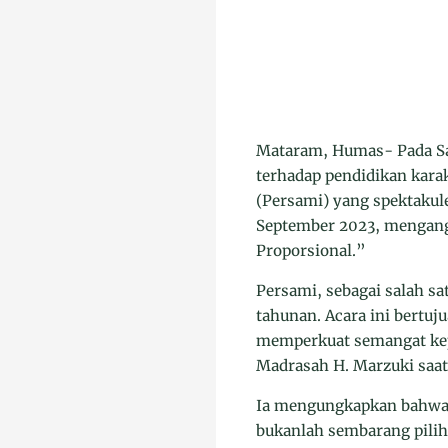
Mataram, Humas- Pada S
terhadap pendidikan kar
(Persami) yang spektakule
September 2023, mengang
Proporsional.”
Persami, sebagai salah s
tahunan. Acara ini bertu
memperkuat semangat kep
Madrasah H. Marzuki saa
Ia mengungkapkan bahwa 
bukanlah sembarang pili