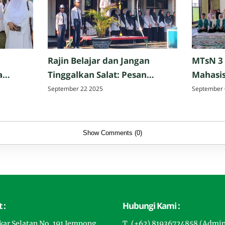
Rajin Belajar dan Jangan
MTsN 3
a
Tinggalkan Salat: Pesan
Mahasis
Perpisahan Hazmi Hakim,
Tarbiya
September 22 2025
September 
ak,
M.Pd. di MTsN 3 Mataram
Matar
Show Comments (0)
 :
Hubungi Kami :
gkar Selatan No. 191 Jempong
T. (+62) 81936724858 (Admi