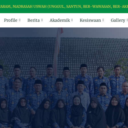
 MADRASAH USWAH (UNGGUL, SANTUN, BER-WAWASAN, BER-AKHLAK D
Profile
Berita
Akademik
Kesiswaan
Gallery