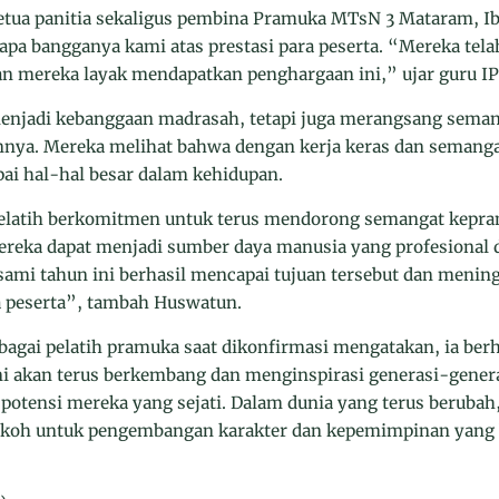
etua panitia sekaligus pembina Pramuka MTsN 3 Mataram, I
pa bangganya kami atas prestasi para peserta. “Mereka tela
an mereka layak mendapatkan penghargaan ini,” ujar guru IPS
 menjadi kebanggaan madrasah, tetapi juga merangsang sema
nnya. Mereka melihat bahwa dengan kerja keras dan semang
ai hal-hal besar dalam kehidupan.
elatih berkomitmen untuk terus mendorong semangat kepra
mereka dapat menjadi sumber daya manusia yang profesional 
rsami tahun ini berhasil mencapai tujuan tersebut dan meni
a peserta”, tambah Huswatun.
agai pelatih pramuka saat dikonfirmasi mengatakan, ia be
i akan terus berkembang dan menginspirasi generasi-gener
otensi mereka yang sejati. Dalam dunia yang terus berubah
okoh untuk pengembangan karakter dan kepemimpinan yang 