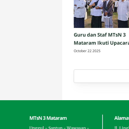
Guru dan Staf MTsN 3
Mataram Ikuti Upacar
Peringatan Hari Santri
October 22 2025
Nasional 2025 di Penuj
Lombok Tengah
MTsN 3 Mataram
Alamat
Unggul - Santun - Wawasan -
Jl. Lin