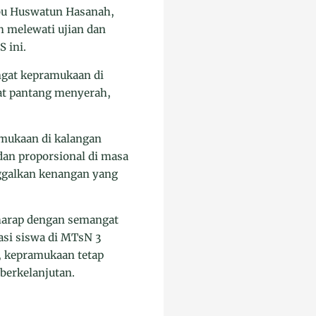
bu Huswatun Hasanah,
h melewati ujian dan
 ini.
ngat kepramukaan di
at pantang menyerah,
mukaan di kalangan
dan proporsional di masa
nggalkan kenangan yang
rharap dengan semangat
asi siswa di MTsN 3
, kepramukaan tetap
berkelanjutan.