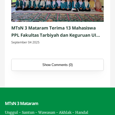
MTsN 3 Mataram Terima 13 Mahasiswa
PPL Fakultas Tarbiyah dan Keguruan UIN
Mataram
September 04 2025
Show Comments (0)
MTsN 3 Mataram
Unggul - Santun - Wawasan - Akhlak - Handal