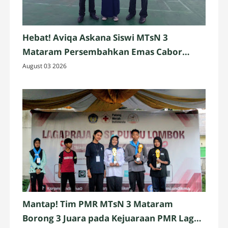
Hebat! Aviqa Askana Siswi MTsN 3
Mataram Persembahkan Emas Cabor
Pencak Silat
August 03 2026
Mantap! Tim PMR MTsN 3 Mataram
Borong 3 Juara pada Kejuaraan PMR Laga