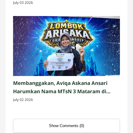
Praja IV 2026 Se-Pulau Lombok
July 03 2026
Membanggakan, Aviqa Askana Ansari
Harumkan Nama MTsN 3 Mataram di
Ajang Pencak Silat Nasional
July 02 2026
Show Comments (0)