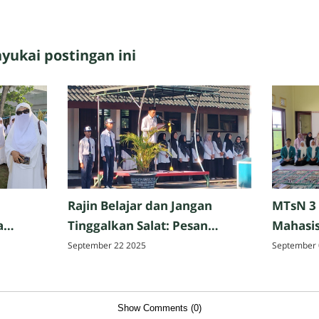
ukai postingan ini
Rajin Belajar dan Jangan
MTsN 3
a
Tinggalkan Salat: Pesan
Mahasis
Perpisahan Hazmi Hakim,
Tarbiya
September 22 2025
September 
ak,
M.Pd. di MTsN 3 Mataram
Matar
Show Comments (0)