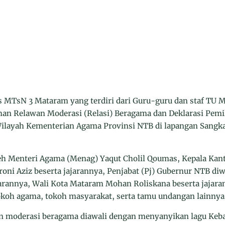
MTsN 3 Mataram yang terdiri dari Guru-guru dan staf TU
han Relawan Moderasi (Relasi) Beragama dan Deklarasi Pem
Wilayah Kementerian Agama Provinsi NTB di lapangan Sangk
oleh Menteri Agama (Menag) Yaqut Cholil Qoumas, Kepala Ka
ni Aziz beserta jajarannya, Penjabat (Pj) Gubernur NTB diw
arannya, Wali Kota Mataram Mohan Roliskana beserta jajara
okoh agama, tokoh masyarakat, serta tamu undangan lainnya
n moderasi beragama diawali dengan menyanyikan lagu Keba