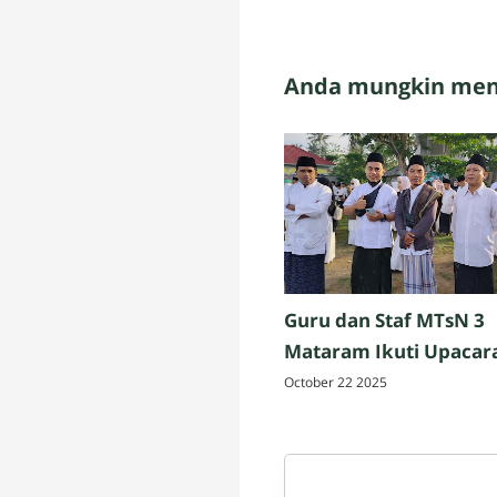
Anda mungkin meny
Guru dan Staf MTsN 3
Mataram Ikuti Upacar
Peringatan Hari Santri
October 22 2025
Nasional 2025 di Penuj
Lombok Tengah