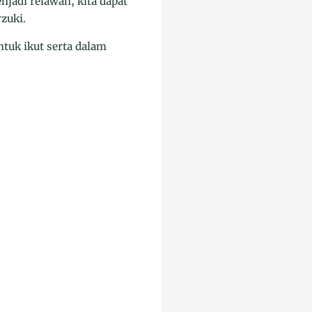
jadi relawan, kita dapat
zuki.
ntuk ikut serta dalam