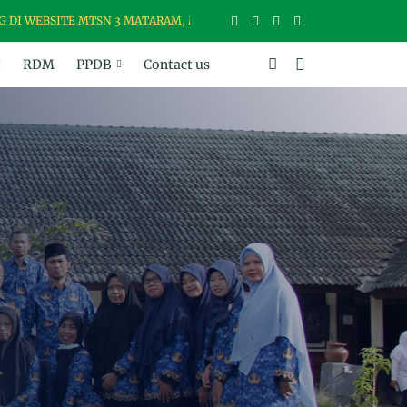
BSITE MTSN 3 MATARAM, MADRASAH USWAH (UNGGUL, SANTUN, BER-
RDM
PPDB
Contact us