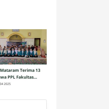
 Mataram Terima 13
wa PPL Fakultas
h dan Keguruan UIN
04 2025
am