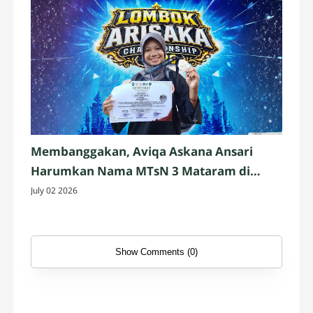
Membanggakan, Aviqa Askana Ansari
Harumkan Nama MTsN 3 Mataram di
Ajang Pencak Silat Nasional
July 02 2026
Show Comments (0)