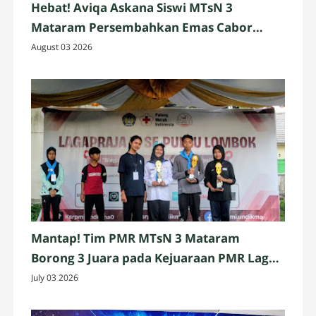
Hebat! Aviqa Askana Siswi MTsN 3
Mataram Persembahkan Emas Cabor
Pencak Silat
August 03 2026
Mantap! Tim PMR MTsN 3 Mataram
Borong 3 Juara pada Kejuaraan PMR Laga
Praja IV 2026 Se-Pulau Lombok
July 03 2026