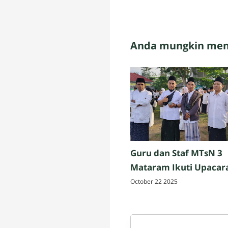
Anda mungkin meny
Guru dan Staf MTsN 3
Mataram Ikuti Upacar
Peringatan Hari Santri
October 22 2025
Nasional 2025 di Penuj
Lombok Tengah