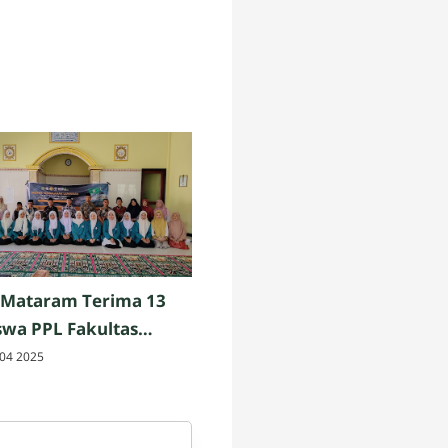
 Mataram Terima 13
wa PPL Fakultas
h dan Keguruan UIN
04 2025
am