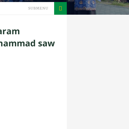
SUBMENU
taram
Muhammad saw