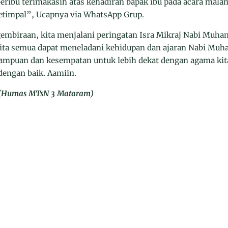
ibu terimakasih atas kehadiran bapak ibu pada acara mala
etimpal”, Ucapnya via WhatsApp Grup.
embiraan, kita menjalani peringatan Isra Mikraj Nabi Mu
kita semua dapat meneladani kehidupan dan ajaran Nabi Mu
ampuan dan kesempatan untuk lebih dekat dengan agama kit
engan baik. Aamiin.
T (Humas MTsN 3 Mataram)