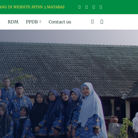
I WEBSITE MTSN 3 MATARAM, MADRASAH USWAH (UNGGUL, SANTUN, 
RDM
PPDB
Contact us