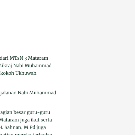
 dari MTsN 3 Mataram
a Mikraj Nabi Muhammad
erkokoh Ukhuwah
erjalanan Nabi Muhammad
bagian besar guru-guru
ataram juga ikut serta
 H. Sahnan, M.Pd juga
rhatian mereka terhadap