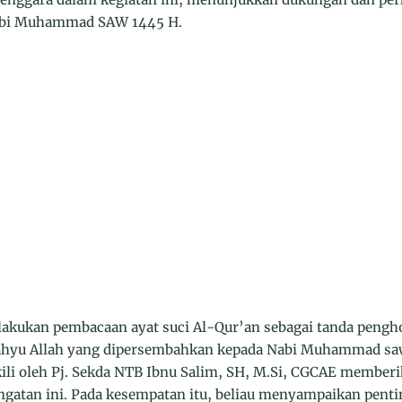
Nabi Muhammad SAW 1445 H.
ilakukan pembacaan ayat suci Al-Qur’an sebagai tanda peng
hyu Allah yang dipersembahkan kepada Nabi Muhammad saw. 
li oleh Pj. Sekda NTB Ibnu Salim, SH, M.Si, CGCAE member
ngatan ini. Pada kesempatan itu, beliau menyampaikan pent