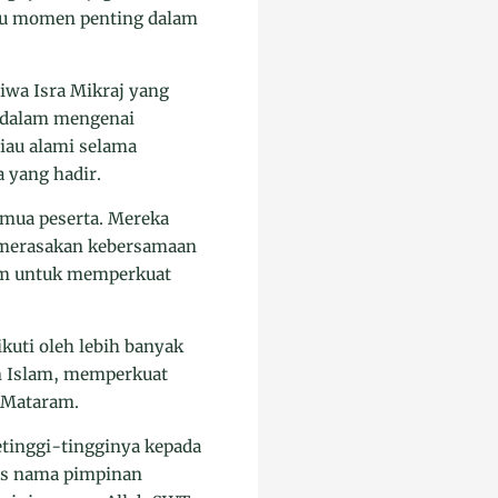
atu momen penting dalam
iwa Isra Mikraj yang
ndalam mengenai
iau alami selama
a yang hadir.
emua peserta. Mereka
a merasakan kebersamaan
um untuk memperkuat
ikuti oleh lebih banyak
an Islam, memperkuat
 Mataram.
tinggi-tingginya kepada
tas nama pimpinan