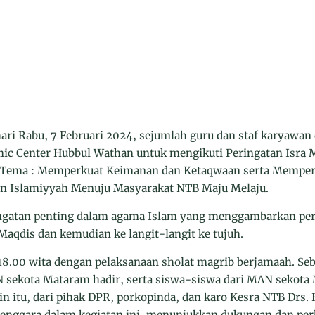
i Rabu, 7 Februari 2024, sejumlah guru dan staf karyawan
amic Center Hubbul Wathan untuk mengikuti Peringatan Isr
 Tema : Memperkuat Keimanan dan Ketaqwaan serta Memp
an Islamiyyah Menuju Masyarakat NTB Maju Melaju.
ingatan penting dalam agama Islam yang menggambarkan p
Maqdis dan kemudian ke langit-langit ke tujuh.
 18.00 wita dengan pelaksanaan sholat magrib berjamaah. Se
sekota Mataram hadir, serta siswa-siswa dari MAN sekota M
ain itu, dari pihak DPR, porkopinda, dan karo Kesra NTB Drs.
elenggara dalam kegiatan ini, menunjukkan dukungan dan pe