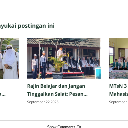
ukai postingan ini
Rajin Belajar dan Jangan
MTsN 3
a
Tinggalkan Salat: Pesan
Mahasis
Perpisahan Hazmi Hakim,
Tarbiya
September 22 2025
September 
ak,
M.Pd. di MTsN 3 Mataram
Matar
Show Comments (0)