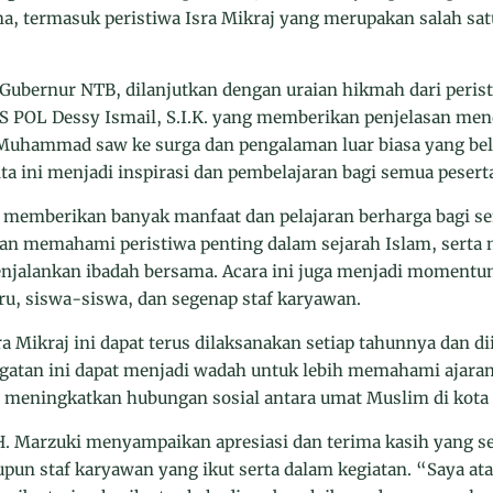
a, termasuk peristiwa Isra Mikraj yang merupakan salah s
 Gubernur NTB, dilanjutkan dengan uraian hikmah dari perist
 POL Dessy Ismail, S.I.K. yang memberikan penjelasan me
i Muhammad saw ke surga dan pengalaman luar biasa yang bel
ita ini menjadi inspirasi dan pembelajaran bagi semua pesert
ni memberikan banyak manfaat dan pelajaran berharga bagi s
dan memahami peristiwa penting dalam sejarah Islam, sert
njalankan ibadah bersama. Acara ini juga menjadi moment
u, siswa-siswa, dan segenap staf karyawan.
a Mikraj ini dapat terus dilaksanakan setiap tahunnya dan di
ingatan ini dapat menjadi wadah untuk lebih memahami ajar
 meningkatkan hubungan sosial antara umat Muslim di kota
 Marzuki menyampaikan apresiasi dan terima kasih yang se
pun staf karyawan yang ikut serta dalam kegiatan. “Saya a