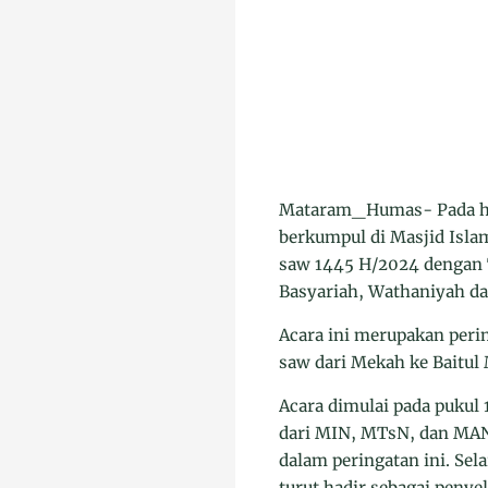
Mataram_Humas- Pada har
berkumpul di Masjid Isl
saw 1445 H/2024 dengan
Basyariah, Wathaniyah d
Acara ini merupakan per
saw dari Mekah ke Baitul 
Acara dimulai pada pukul
dari MIN, MTsN, dan MAN 
dalam peringatan ini. Sel
turut hadir sebagai peny