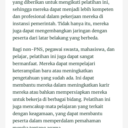
yang diberikan untuk mengikuti pelatihan ini,
sehingga mereka dapat menjadi lebih kompeten
dan profesional dalam pekerjaan mereka di
instansi pemerintah. Tidak hanya itu, mereka
juga dapat mengembangkan jaringan dengan
peserta dari latar belakang yang berbeda.
Bagi non-PNS, pegawai swasta, mahasiswa, dan
pelajar, pelatihan ini juga dapat sangat
bermanfaat. Mereka dapat mempelajari
keterampilan baru atau meningkatkan
pengetahuan yang sudah ada. Ini dapat
membantu mereka dalam meningkatkan karir
mereka atau bahkan mempersiapkan mereka
untuk bekerja di berbagai bidang. Pelatihan ini
juga mencakup mata pelajaran yang terkait
dengan keagamaan, yang dapat membantu
peserta dalam memperdalam pemahaman
mereka tentang agama.