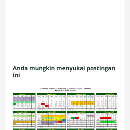
Anda mungkin menyukai postingan
ini