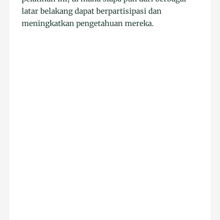
latar belakang dapat berpartisipasi dan
meningkatkan pengetahuan mereka.