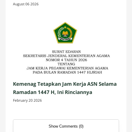
August 06 2026
Kemenag Tetapkan Jam Kerja ASN Selama
Ramadan 1447 H, Ini Rinciannya
February 20 2026
Show Comments (0)