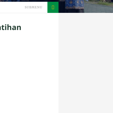
SUBMENU
atihan