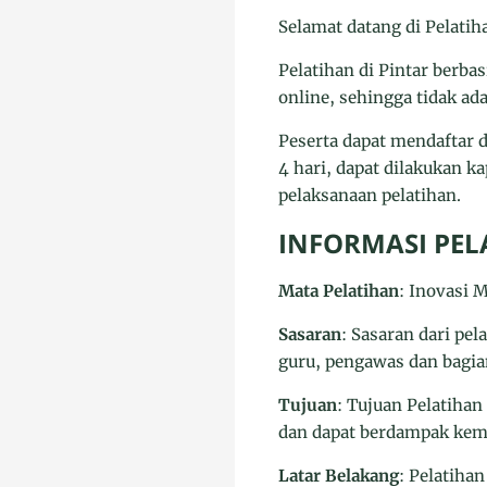
Selamat datang di Pelati
Pelatihan di Pintar berb
online, sehingga tidak ad
Peserta dapat mendaftar d
4 hari, dapat dilakukan 
pelaksanaan pelatihan.
INFORMASI PEL
Mata Pelatihan
: Inovasi 
Sasaran
: Sasaran dari pe
guru, pengawas dan bagi
Tujuan
: Tujuan Pelatihan
dan dapat berdampak ke
Latar Belakang
: Pelatihan