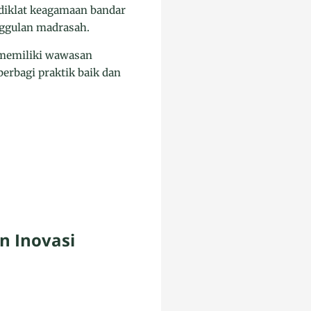
 diklat keagamaan bandar
nggulan madrasah.
a memiliki wawasan
erbagi praktik baik dan
n Inovasi