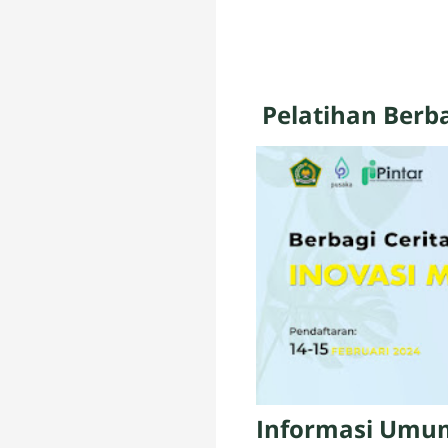
Pelatihan Berba
Informasi Umu