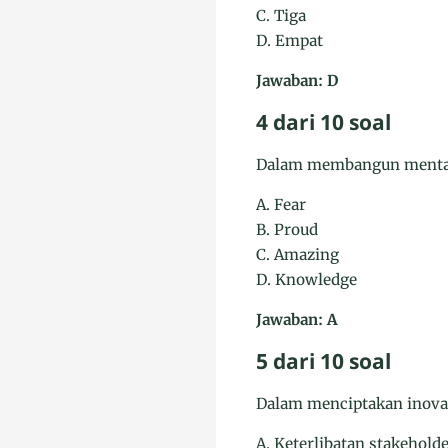
C. Tiga
D. Empat
Jawaban: D
4 dari 10 soal
Dalam membangun mental m
A. Fear
B. Proud
C. Amazing
D. Knowledge
Jawaban: A
5 dari 10 soal
Dalam menciptakan inovas
A. Keterlibatan stakehold