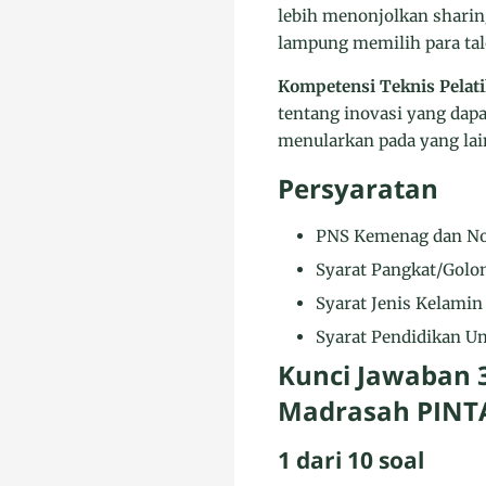
lebih menonjolkan sharing
lampung memilih para tal
Kompetensi Teknis Pelat
tentang inovasi yang dapa
menularkan pada yang lai
Persyaratan
PNS Kemenag dan N
Syarat Pangkat/Golo
Syarat Jenis Kelamin
Syarat Pendidikan 
Kunci Jawaban 3
Madrasah PINT
1 dari 10 soal