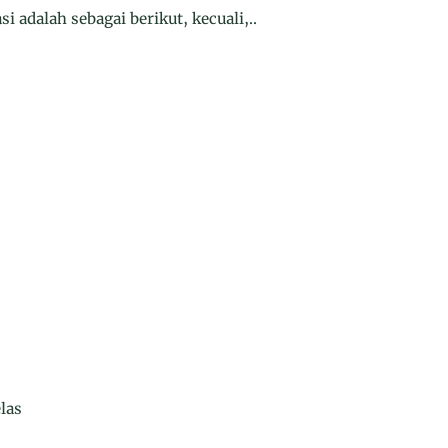
si adalah sebagai berikut, kecuali,..
las