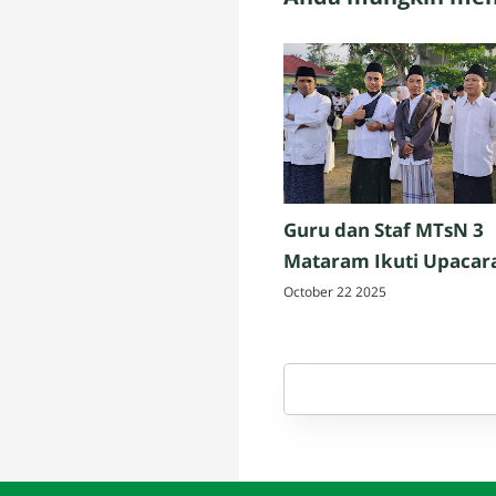
Guru dan Staf MTsN 3
Mataram Ikuti Upacar
Peringatan Hari Santri
October 22 2025
Nasional 2025 di Penuj
Lombok Tengah