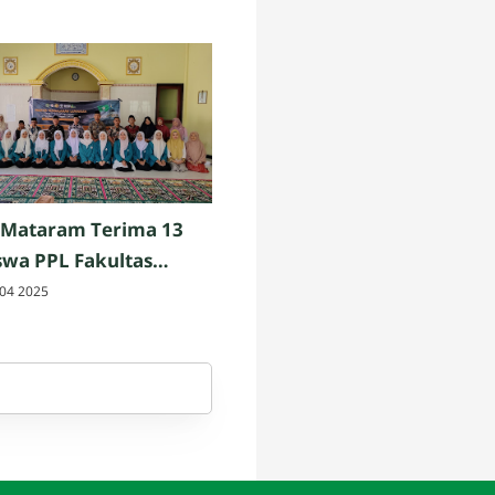
 Mataram Terima 13
wa PPL Fakultas
h dan Keguruan UIN
04 2025
am