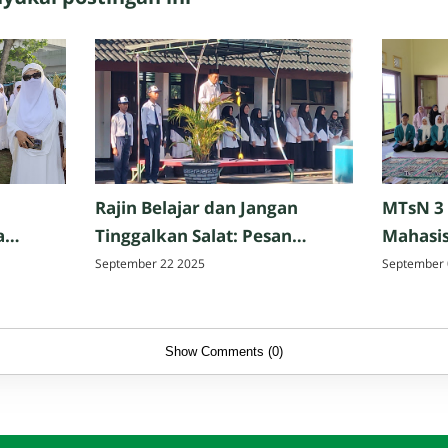
Rajin Belajar dan Jangan
MTsN 3
a
Tinggalkan Salat: Pesan
Mahasis
Perpisahan Hazmi Hakim,
Tarbiya
September 22 2025
September 
ak,
M.Pd. di MTsN 3 Mataram
Matar
Show Comments (0)