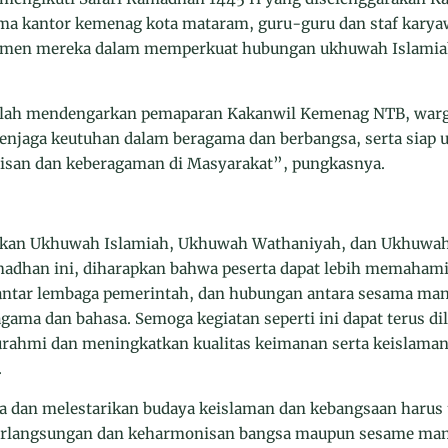
ma kantor kemenag kota mataram, guru-guru dan staf kar
tmen mereka dalam memperkuat hubungan ukhuwah Islamiah
telah mendengarkan pemaparan Kakanwil Kemenag NTB, war
aga keutuhan dalam beragama dan berbangsa, serta siap un
san dan keberagaman di Masyarakat”, pungkasnya.
kan Ukhuwah Islamiah, Ukhuwah Wathaniyah, dan Ukhuwah 
madhan ini, diharapkan bahwa peserta dapat lebih memahami
antar lembaga pemerintah, dan hubungan antara sesama m
gama dan bahasa. Semoga kegiatan seperti ini dapat terus d
urahmi dan meningkatkan kualitas keimanan serta keislaman
.
dan melestarikan budaya keislaman dan kebangsaan harus t
erlangsungan dan keharmonisan bangsa maupun sesame man