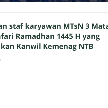
an staf karyawan MTsN 3 Ma
afari Ramadhan 1445 H yang
akan Kanwil Kemenag NTB
4