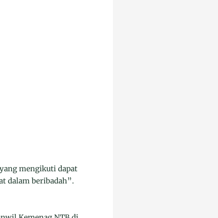
 yang mengikuti dapat
at dalam beribadah”.
anwil Kemenag NTB di