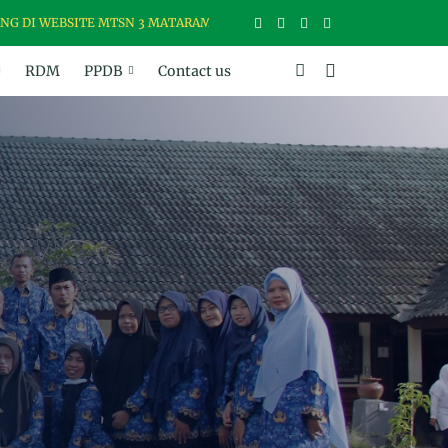
WEBSITE MTSN 3 MATARAM, MADRASAH USWAH (UNGGUL, SANTUN, BER
RDM
PPDB
Contact us