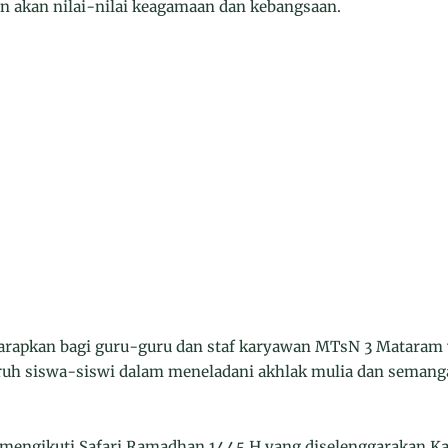
akan nilai-nilai keagamaan dan kebangsaan.
iharapkan bagi guru-guru dan staf karyawan MTsN 3 Mataram
uruh siswa-siswi dalam meneladani akhlak mulia dan semang
mengikuti Safari Ramadhan 1445 H yang diselenggarakan K