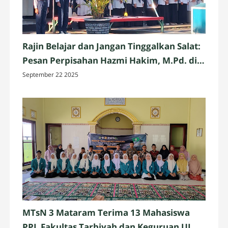
Rajin Belajar dan Jangan Tinggalkan Salat:
Pesan Perpisahan Hazmi Hakim, M.Pd. di
MTsN 3 Mataram
September 22 2025
MTsN 3 Mataram Terima 13 Mahasiswa
PPL Fakultas Tarbiyah dan Keguruan UIN