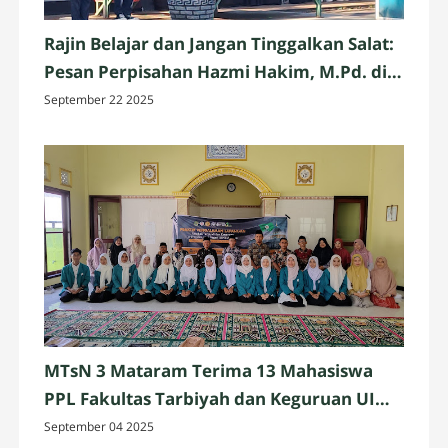
Rajin Belajar dan Jangan Tinggalkan Salat:
Pesan Perpisahan Hazmi Hakim, M.Pd. di
MTsN 3 Mataram
September 22 2025
MTsN 3 Mataram Terima 13 Mahasiswa
PPL Fakultas Tarbiyah dan Keguruan UIN
Mataram
September 04 2025