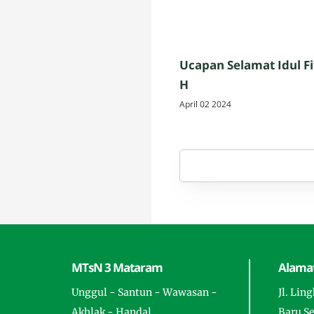
Ucapan Selamat Idul Fi
H
April 02 2024
MTsN 3 Mataram
Alamat
Unggul - Santun - Wawasan -
Jl. Lin
Akhlak - Handal
Baru S