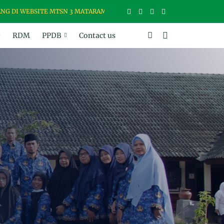
WEBSITE MTSN 3 MATARAM, MADRASAH USWAH (UNGGUL, SANTUN, BE
RDM
PPDB
Contact us