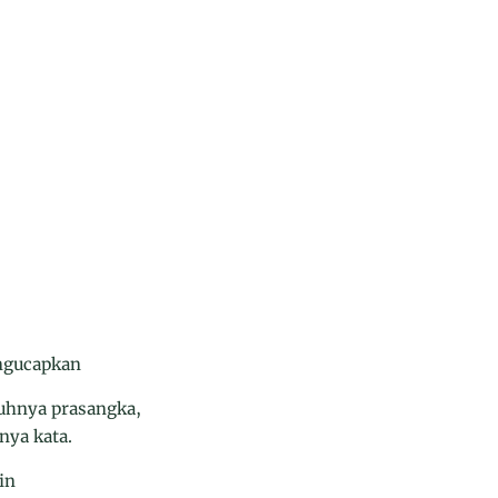
ngucapkan
ruhnya prasangka,
nya kata.
in