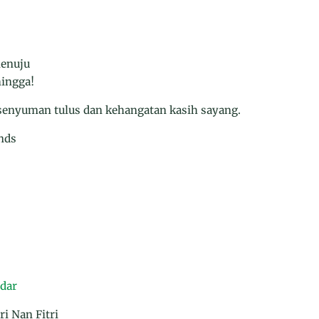
menuju
hingga!
 senyuman tulus dan kehangatan kasih sayang.
nds
ndar
i Nan Fitri