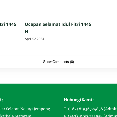
tri 1445
Ucapan Selamat Idul Fitri 1445
H
April 02 2024
Show Comments (0)
 :
Hubungi Kami :
gkar Selatan No. 191 Jempong
T. (+62) 81936724858 (Admi
ekarbela Mataram
F. (+62) 81936724858 (Admin