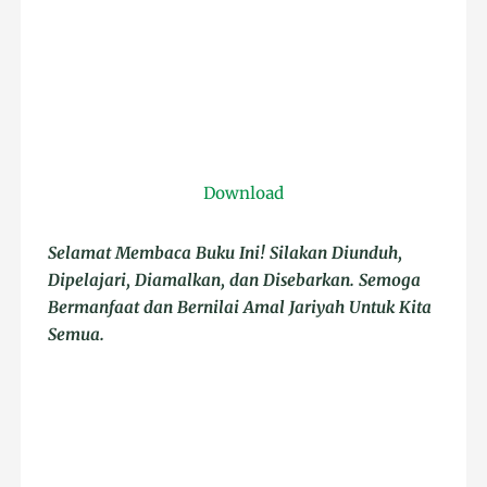
Download
Selamat Membaca Buku Ini! Silakan Diunduh,
Dipelajari, Diamalkan, dan Disebarkan. Semoga
Bermanfaat dan Bernilai Amal Jariyah Untuk Kita
Semua.