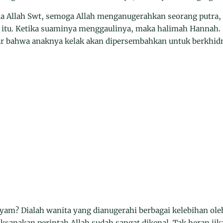
a Allah Swt, semoga Allah menganugerahkan seorang putra, 
tu. Ketika suaminya menggaulinya, maka halimah Hannah. 
ar bahwa anaknya kelak akan dipersembahkan untuk berkhidm
yam? Dialah wanita yang dianugerahi berbagai kelebihan ole
sanakan perintah Allah sudah sangat dikenal. Tak heran ji