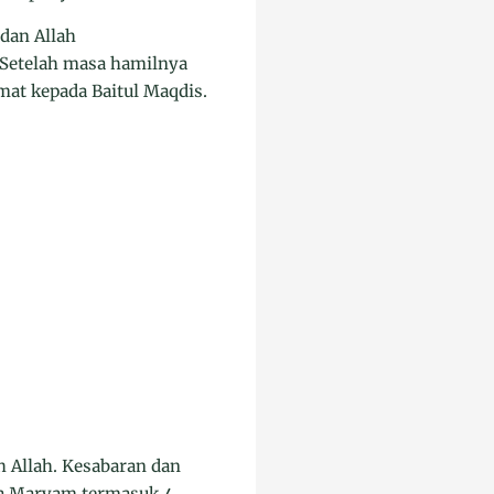
dan Allah
Setelah masa hamilnya
at kepada Baitul Maqdis.
h Allah. Kesabaran dan
ka Maryam termasuk 4