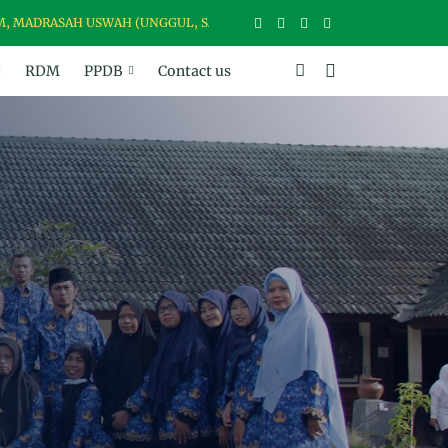
RASAH USWAH (UNGGUL, SANTUN, BER-WAWASAN, BER-AKHLAK DAN H
RDM
PPDB
Contact us