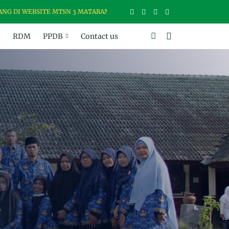
 WEBSITE MTSN 3 MATARAM, MADRASAH USWAH (UNGGUL, SANTUN, B
RDM
PPDB
Contact us