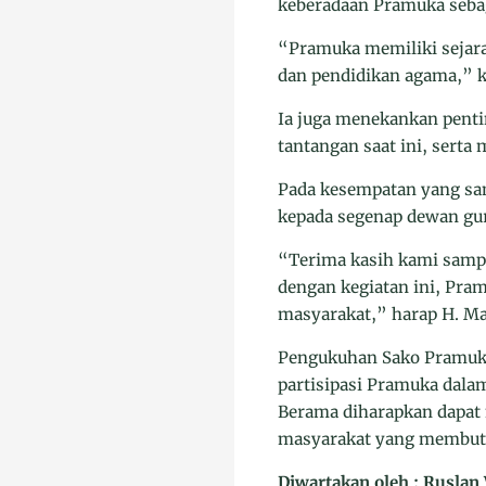
keberadaan Pramuka sebag
“Pramuka memiliki sejar
dan pendidikan agama,” k
Ia juga menekankan pent
tantangan saat ini, serta 
Pada kesempatan yang sa
kepada segenap dewan guru
“Terima kasih kami sampa
dengan kegiatan ini, Pr
masyarakat,” harap H. Ma
Pengukuhan Sako Pramuka
partisipasi Pramuka dal
Berama diharapkan dapat
masyarakat yang membutu
Diwartakan oleh : Ruslan