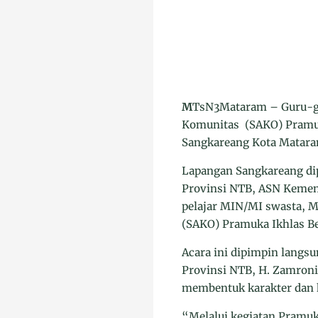
M
TsN3Mataram – Guru-gu
Komunitas (SAKO) Pramuk
Sangkareang Kota Matara
Lapangan Sangkareang dipa
Provinsi NTB, ASN Kemen
pelajar MIN/MI swasta, 
(SAKO) Pramuka Ikhlas B
Acara ini dipimpin langs
Provinsi NTB, H. Zamroni
membentuk karakter dan k
“Melalui kegiatan Pramu