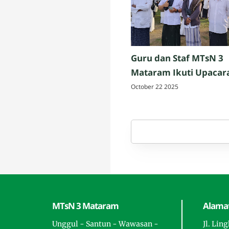
Guru dan Staf MTsN 3
Mataram Ikuti Upacar
Peringatan Hari Santri
October 22 2025
Nasional 2025 di Penuj
Lombok Tengah
MTsN 3 Mataram
Alamat
Unggul - Santun - Wawasan -
Jl. Lin