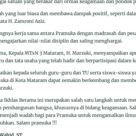
ai satuan yang berakar dari ormas keagamaan dan pondok p
ah yang luar biasa dan membawa dampak positif, seperti 
ata H. Zamroni Aziz.
ingnya kerja sama antara Pramuka dengan madrasah dan pe
mengajarkan nilai-nilai disiplin dan saling menghargai.
ma, Kepala MTsN 3 Mataram, H. Marzuki, menyampaikan apre
 dan tata usaha yang telah hadir dan berpartisipasi dalam ke
ikan kepada seluruh guru-guru dan TU serta siswa-siswa ya
amuka di Kota Mataram dapat semakin berkembang dan membe
rzuki.
 Ikhlas Berama ini merupakan salah satu langkah untuk me
am pembangunan bangsa, khususnya di bidang keagamaan. Sa
 menjadi wadah bagi para Pramuka untuk mengamalkan ilm
hkan. Salam pramuka !!!
 Wahid, ST