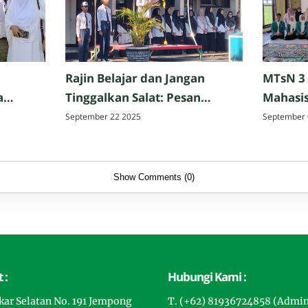
Rajin Belajar dan Jangan
MTsN 3
a
Tinggalkan Salat: Pesan
Mahasis
Perpisahan Hazmi Hakim,
Tarbiya
September 22 2025
September 
ak,
M.Pd. di MTsN 3 Mataram
Matar
Show Comments (0)
 :
Hubungi Kami :
gkar Selatan No. 191 Jempong
T. (+62) 81936724858 (Admi