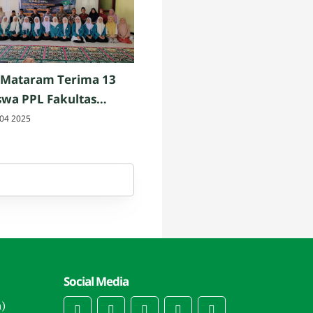
 Mataram Terima 13
wa PPL Fakultas
h dan Keguruan UIN
04 2025
am
Social Media
n)