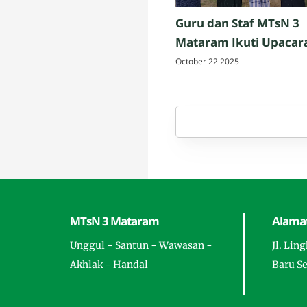
Guru dan Staf MTsN 3
Mataram Ikuti Upacar
Peringatan Hari Santri
October 22 2025
Nasional 2025 di Penuj
Lombok Tengah
MTsN 3 Mataram
Alamat
Unggul - Santun - Wawasan -
Jl. Lin
Akhlak - Handal
Baru S