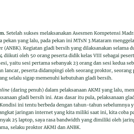
am.
Setelah sukses melaksanakan Asesmen Kompetensi Madr
a pekan yang lalu, pada pekan ini MTsN 3 Mataram menggela
 (ANBK). Kegiatan gladi bersih yang dilaksanakan selama dua
diikuti oleh 50 orang peserta didik kelas VIII sebagai peser
sesi, yaitu sesi pertama sebanyak 23 orang dan sesi kedua s
an lancar, peserta didampingi oleh seorang proktor, seoran
 yang selalu sigap memenuhi kebutuhan gladi bersih.
nline
(daring penuh) dalam pelaksanaan AKMI yang lalu, me
sanaan gladi bersih ini. Atas dasar itu pula, pelaksanaan gla
Kondisi ini tentu berbeda dengan tahun-tahun sebelumnya
gkat jaringan internet yang kita miliki saat ini, kita coba pa
nyak 25 laptop, saya rasa bandwidth yang dimiliki oleh jarin
ama, selaku proktor AKMI dan ANBK.