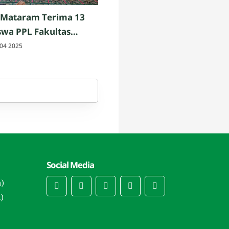
 Mataram Terima 13
wa PPL Fakultas
h dan Keguruan UIN
04 2025
am
Social Media
n)
)