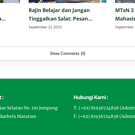
Rajin Belajar dan Jangan
MTsN 3
a
Tinggalkan Salat: Pesan
Mahasis
Perpisahan Hazmi Hakim,
Tarbiya
September 22 2025
September 
ak,
M.Pd. di MTsN 3 Mataram
Matar
Show Comments (0)
 :
Hubungi Kami :
gkar Selatan No. 191 Jempong
T. (+62) 81936724858 (Admi
ekarbela Mataram
F. (+62) 81936724858 (Admin