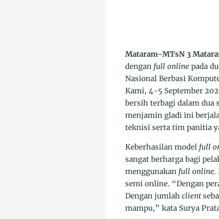
Mataram-MTsN 3 Matar
dengan
full online
pada du
Nasional Berbasi Komputer
Kami, 4-5 September 2024 
bersih terbagi dalam dua 
menjamin gladi ini berjal
teknisi serta tim panitia
Keberhasilan model
full o
sangat berharga bagi pelak
menggunakan
full online.
semi online. “Dengan peran
Dengan jumlah
client
seba
mampu,” kata Surya Prat