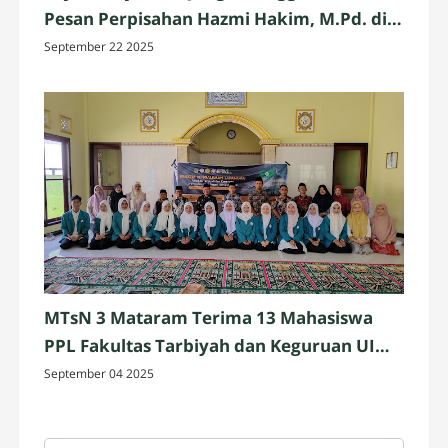
Pesan Perpisahan Hazmi Hakim, M.Pd. di
MTsN 3 Mataram
September 22 2025
MTsN 3 Mataram Terima 13 Mahasiswa
PPL Fakultas Tarbiyah dan Keguruan UIN
Mataram
September 04 2025