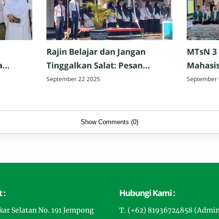
Rajin Belajar dan Jangan
MTsN 3
a
Tinggalkan Salat: Pesan
Mahasis
Perpisahan Hazmi Hakim,
Tarbiya
September 22 2025
September 
ak,
M.Pd. di MTsN 3 Mataram
Matar
Show Comments (0)
 :
Hubungi Kami :
gkar Selatan No. 191 Jempong
T. (+62) 81936724858 (Admi