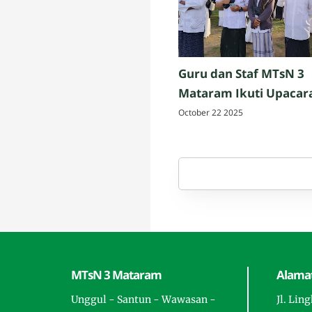
Guru dan Staf MTsN 3
Mataram Ikuti Upacar
Peringatan Hari Santri
October 22 2025
Nasional 2025 di Penuj
Lombok Tengah
MTsN 3 Mataram
Alamat
Unggul - Santun - Wawasan -
Jl. Lin