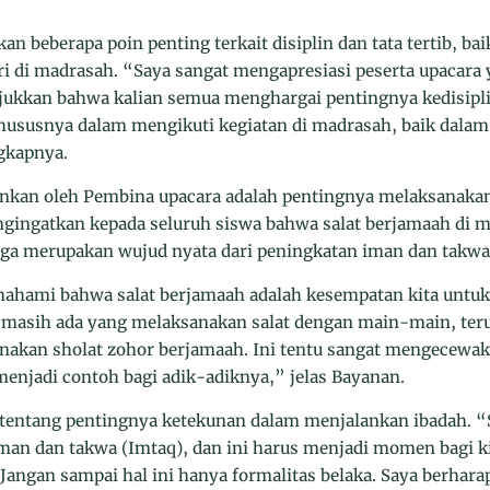
 beberapa poin penting terkait disiplin dan tata tertib, b
ri di madrasah. “Saya sangat mengapresiasi peserta upacara
unjukkan bahwa kalian semua menghargai pentingnya kedisipl
khususnya dalam mengikuti kegiatan di madrasah, baik dala
gkapnya.
kankan oleh Pembina upacara adalah pentingnya melaksanaka
gingatkan kepada seluruh siswa bahwa salat berjamaah di 
 juga merupakan wujud nyata dari peningkatan iman dan takwa
ahami bahwa salat berjamaah adalah kesempatan kita untu
 masih ada yang melaksanakan salat dengan main-main, teru
nakan sholat zohor berjamaah. Ini tentu sangat mengecewak
menjadi contoh bagi adik-adiknya,” jelas Bayanan.
tentang pentingnya ketekunan dalam menjalankan ibadah. “Se
an dan takwa (Imtaq), dan ini harus menjadi momen bagi k
angan sampai hal ini hanya formalitas belaka. Saya berhara