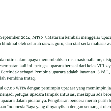
 September 2024, MTsN 3 Mataram kembali menggelar upac
h khidmat oleh seluruh siswa, guru, dan staf serta mahasi
nda rutin dalam upaya menumbuhkan rasa nasionalisme, disi
sempatan kali ini, petugas upacara berasal dari kelas VIII.2
. Bertindak sebagai Pembina upacara adalah Bayanan, S.Pd.I., 
alah Pembina Imtaq.
kul 07.00 WITA dengan pemimpin upacara yang memimpin jal
 menjadi petugas upacara tampak antusias, meskipun ada beb
 upacara dalam pidatonya. Pengibaran bendera merah putih b
gsaan Indonesia Raya yang dinyanyikan dengan semangat oleh 