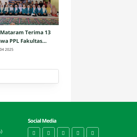
 Mataram Terima 13
wa PPL Fakultas
h dan Keguruan UIN
04 2025
am
Social Media
n)