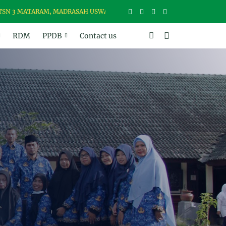
MATARAM, MADRASAH USWAH (UNGGUL, SANTUN, BER-WAWASAN, BER-
RDM
PPDB
Contact us