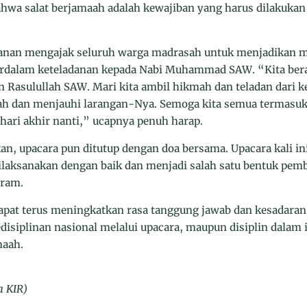
 bahwa salat berjamaah adalah kewajiban yang harus dilakuka
nan mengajak seluruh warga madrasah untuk menjadikan m
erdalam keteladanan kepada Nabi Muhammad SAW. “Kita bera
an Rasulullah SAW. Mari kita ambil hikmah dan teladan dari 
lah dan menjauhi larangan-Nya. Semoga kita semua termasu
hari akhir nanti,” ucapnya penuh harap.
n, upacara pun ditutup dengan doa bersama. Upacara kali in
dilaksanakan dengan baik dan menjadi salah satu bentuk pem
aram.
dapat terus meningkatkan rasa tanggung jawab dan kesadara
kedisiplinan nasional melalui upacara, maupun disiplin dalam 
maah.
a KIR)