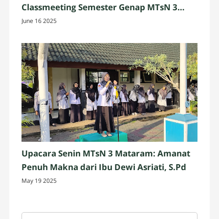
Classmeeting Semester Genap MTsN 3
Mataram Resmi Dibuka, Usung Tema
June 16 2025
"Bertanding Seru, Berteman Selalu"
Upacara Senin MTsN 3 Mataram: Amanat
Penuh Makna dari Ibu Dewi Asriati, S.Pd
May 19 2025