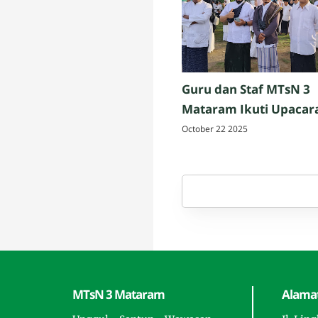
Guru dan Staf MTsN 3
Mataram Ikuti Upacar
Peringatan Hari Santri
October 22 2025
Nasional 2025 di Penuj
Lombok Tengah
MTsN 3 Mataram
Alamat