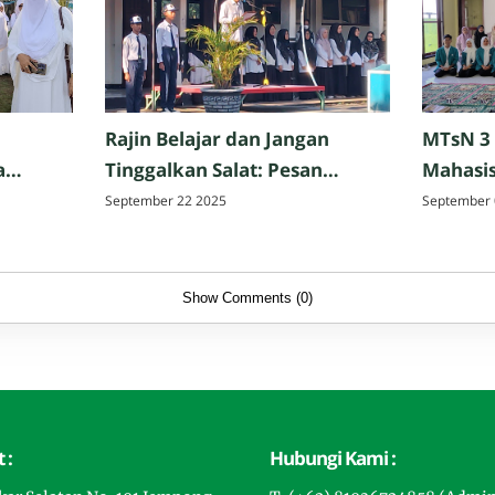
Rajin Belajar dan Jangan
MTsN 3
a
Tinggalkan Salat: Pesan
Mahasis
Perpisahan Hazmi Hakim,
Tarbiya
September 22 2025
September 
ak,
M.Pd. di MTsN 3 Mataram
Matar
Show Comments (0)
 :
Hubungi Kami :