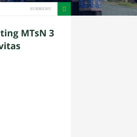
SUBMENU
eting MTsN 3
vitas