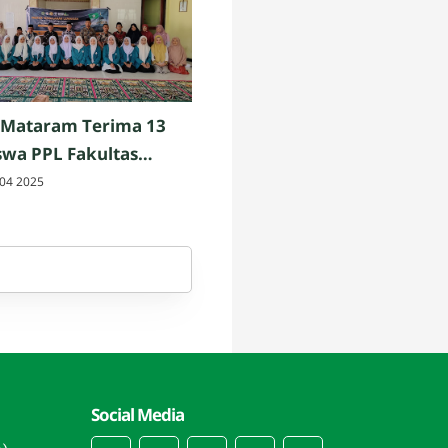
 Mataram Terima 13
wa PPL Fakultas
h dan Keguruan UIN
04 2025
am
Social Media