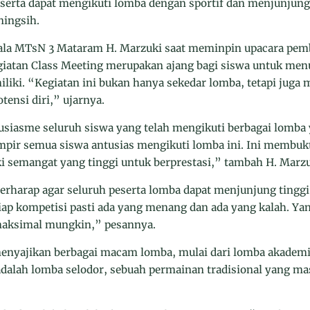
erta dapat mengikuti lomba dengan sportif dan menjunjung t
ningsih.
ala MTsN 3 Mataram H. Marzuki saat meminpin upacara pemb
atan Class Meeting merupakan ajang bagi siswa untuk menu
iki. “Kegiatan ini bukan hanya sekedar lomba, tetapi juga 
nsi diri,” ujarnya.
usiasme seluruh siswa yang telah mengikuti berbagai lomba 
ampir semua siswa antusias mengikuti lomba ini. Ini membu
semangat yang tinggi untuk berprestasi,” tambah H. Marzu
berharap agar seluruh peserta lomba dapat menjunjung tinggi
ap kompetisi pasti ada yang menang dan ada yang kalah. Yan
maksimal mungkin,” pesannya.
menyajikan berbagai macam lomba, mulai dari lomba akadem
dalah lomba selodor, sebuah permainan tradisional yang mas