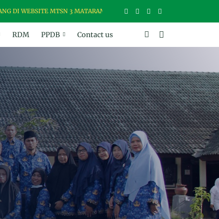
WEBSITE MTSN 3 MATARAM, MADRASAH USWAH (UNGGUL, SANTUN, BE
RDM
PPDB
Contact us