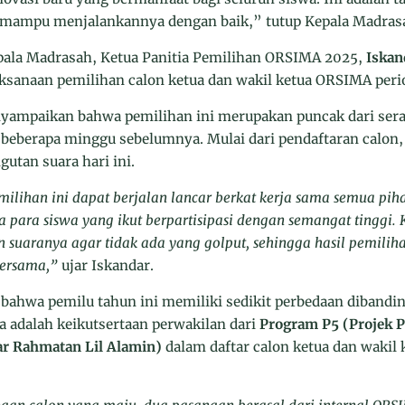
 mampu menjalankannya dengan baik,” tutup Kepala Madrasa
pala Madrasah, Ketua Panitia Pemilihan ORSIMA 2025,
Iskan
laksanaan pemilihan calon ketua dan wakil ketua ORSIMA peri
nyampaikan bahwa pemilihan ini merupakan puncak dari ser
 beberapa minggu sebelumnya. Mulai dari pendaftaran calon,
utan suara hari ini.
ilihan ini dapat berjalan lancar berkat kerja sama semua piha
a para siswa yang ikut berpartisipasi dengan semangat tinggi.
 suaranya agar tidak ada yang golput, sehingga hasil pemili
ersama,”
ujar Iskandar.
n bahwa pemilu tahun ini memiliki sedikit perbedaan diband
a adalah keikutsertaan perwakilan dari
Program P5 (Projek P
jar Rahmatan Lil Alamin)
dalam daftar calon ketua dan wakil