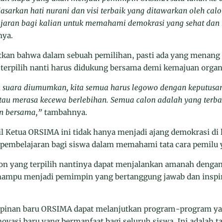
dasarkan hati nurani dan visi terbaik yang ditawarkan oleh cal
jaran bagi kalian untuk memahami demokrasi yang sehat dan b
nya.
atkan bahwa dalam sebuah pemilihan, pasti ada yang menang 
g terpilih nanti harus didukung bersama demi kemajuan orga
n suara diumumkan, kita semua harus legowo dengan keputusan
tau merasa kecewa berlebihan. Semua calon adalah yang terb
an bersama,”
tambahnya.
l Ketua ORSIMA ini tidak hanya menjadi ajang demokrasi di
 pembelajaran bagi siswa dalam memahami tata cara pemilu ya
lon yang terpilih nantinya dapat menjalankan amanah deng
 mampu menjadi pemimpin yang bertanggung jawab dan inspira
inan baru ORSIMA dapat melanjutkan program-program yan
novasi baru yang bermanfaat bagi seluruh siswa. Ini adalah 