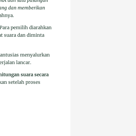
SIMA dan satu pasangan
bang dan memberikan
ahnya.
 Para pemilih diarahkan
at suara dan diminta
 antusias menyalurkan
rjalan lancar.
itungan suara secara
kan setelah proses