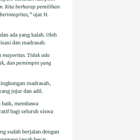
on. Kita berharap pemilihan
erintegritas,”
ujar H.
dan ada yang kalah. Oleh
nisasi dan madrasah.
 mayoritas. Tidak ada
aik, dan pemimpin yang
 lingkungan madrasah,
ng jujur dan adil.
an baik, membawa
tif bagi seluruh siswa
g sudah berjalan dengan
tanggung jawab besar,