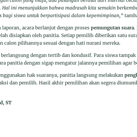
angan calon yang maju, dua pasangan berasal dari internal OR
P5. Hal ini menunjukkan bahwa madrasah kita semakin berkem
s bagi siswa untuk berpartisipasi dalam kepemimpinan,”
tamb
 laporan, acara berlanjut dengan proses
pemungutan suara
.
lah disiapkan oleh panitia. Setiap pemilih diberikan satu sur
 calon pilihannya sesuai dengan hati nurani mereka.
berlangsung dengan tertib dan kondusif. Para siswa tampak
ra panitia dengan sigap mengatur jalannya pemilihan agar be
enggunakan hak suaranya, panitia langsung melakukan
pengh
aksi dan pemilih. Hasil akhir pemilihan akan segera diumum
d, ST