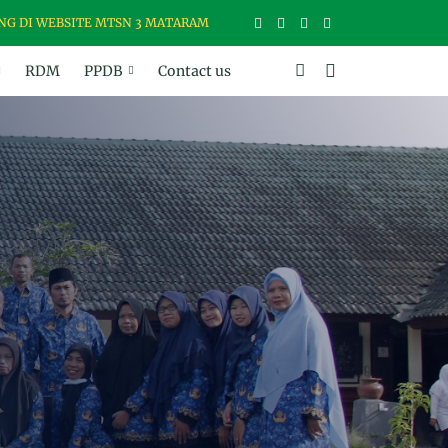
EBSITE MTSN 3 MATARAM, MADRASAH USWAH (UNGGUL, SANTUN, BER
RDM
PPDB
Contact us