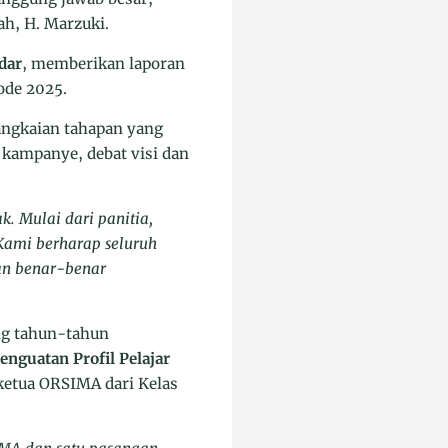
h, H. Marzuki.
dar
, memberikan laporan
ode 2025.
angkaian tahapan yang
 kampanye, debat visi dan
k. Mulai dari panitia,
 Kami berharap seluruh
han benar-benar
ing tahun-tahun
enguatan Profil Pelajar
 ketua ORSIMA dari Kelas