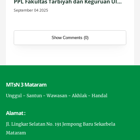
PPL Fakultas Tarbiyah dan Keguruan UIN
Mataram
September 04 2025
Show Comments (0)
MTsN 3 Mataram
Unggul - Santun - Wawasan - Akhlak - Handal
Alamat :
Jl. Lingkar Selatan No. 191 Jempong Baru Sekarbela
Mataram