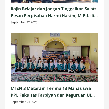
Rajin Belajar dan Jangan Tinggalkan Salat:
Pesan Perpisahan Hazmi Hakim, M.Pd. di
MTsN 3 Mataram
September 22 2025
MTsN 3 Mataram Terima 13 Mahasiswa
PPL Fakultas Tarbiyah dan Keguruan UIN
Mataram
September 04 2025